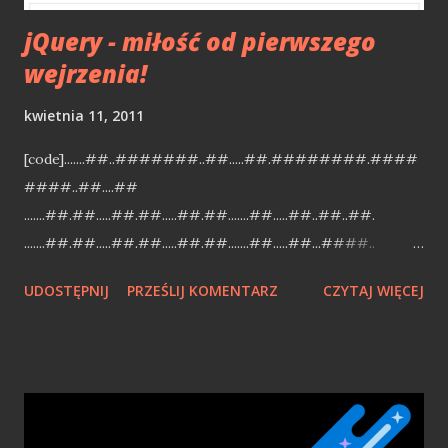
jQuery - miłość od pierwszego
wejrzenia!
kwietnia 11, 2011
[code].......##..#######..##.....##.########.####
####..##....##
.......##.##.....##.##.....##.##.......##.....##..##..##.
.......##.##.....##.##.....##.##.......##.....##...####..
.......##.##.....##.##.....##.######...########.....##.
UDOSTĘPNIJ
PRZEŚLIJ KOMENTARZ
CZYTAJ WIĘCEJ
.. .##....##.##..##.##.##.....##.##.......##...##......##...
.##....##.##....##..##.....##.##.......##....##.....##...
..######...#####.##..#######..########.##..
...##....##... [/code] jQuery - write less, do more Chciałbym
podzielić sie z Wami, pięknem jQuery [1] (dalej jq). Kilka
miesięcy temu skandyn dodał wpis , w którym przedstawił