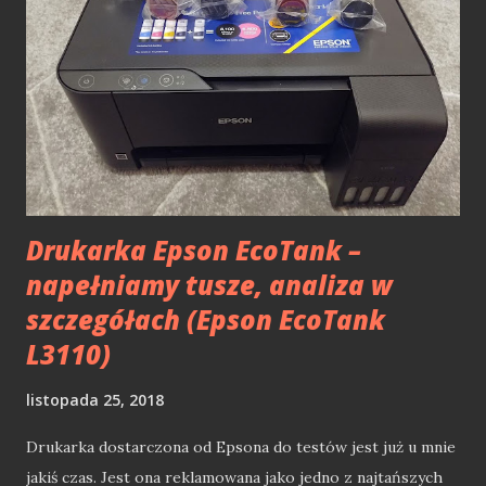
projektów mobilnych (komercyjnych i nie tylko)
tworzonych właśnie przy pomocy narzędzi Microsoft. W
tym wpisie postaram się przedstawić w miarę zwięzłej
formie historię programowania mobilnego w .NET, która
jest ze mną niemalże od zawsze. Windows Mobile i .NET
Compact Framework Moja przygoda z technologiami
mobilnym od Microsoftu zaczęła się właśnie od .NET
Compact Framework. Jeg...
Drukarka Epson EcoTank –
napełniamy tusze, analiza w
szczegółach (Epson EcoTank
L3110)
listopada 25, 2018
Drukarka dostarczona od Epsona do testów jest już u mnie
jakiś czas. Jest ona reklamowana jako jedno z najtańszych