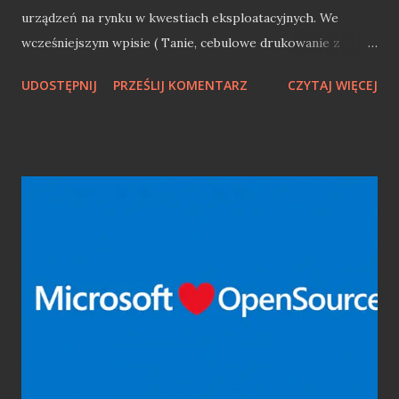
urządzeń na rynku w kwestiach eksploatacyjnych. We
wcześniejszym wpisie ( Tanie, cebulowe drukowanie z
Epson EcoTank L3110 ) przedstawiłem kilka suchych faktów
UDOSTĘPNIJ
PRZEŚLIJ KOMENTARZ
CZYTAJ WIĘCEJ
odnośnie samej drukarki. Dziś przyszedł czas na trochę
praktyki. W pierwszej kolejności zobaczymy jak napełnia się
tuszami ów sprzęt i czy nie sprawa to problemów natury
technicznej lub "logistycznej". Epson EcoTank - sposób na
tanie i dobre drukowanie EcoTank to całkiem ciekawy
sposób na drukowanie bez kartridży. Zamiast tego w
drukarce znajdziemy 4 przezroczyste pojemniki na tusz
(Czarny, Magneta, białY, Cyan). Pojemniki napełniamy
tuszem z butelki. W takim przypadku oryginalny tusz
kosztuje ok. 27 zł (65 ml), co jest niezmiernie atrakcyjne
cenowo. Napełnienie jest szybkie, a co ważne nie upaćkamy
się w tuszu, gdyż każda z buteleczek ma blokadę (kuleczka
w szyjce) przed wylaniem. Dodatkowo nie przele...