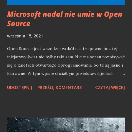
Microsoft nadal nie umie w Open
Source
września 15, 2021
Open Source jest wszędzie wokół nas i zapewne bez tej
inicjatywy świat nie byłby taki sam. Nie ma sensu rozpisywać
się o zaletach otwartego oprogramowania, bo te są jasne i
klarowne. W tym wpisie chciałbym przedstawić jednak
punkt widzenia programisty .NET, który przez Microsoft
UDOSTĘPNIJ
PRZEŚLIJ KOMENTARZ
CZYTAJ WIĘCEJ
został nieraz już wprowadzony w maliny. Powodem tego
jest ciągle chyba brak zrozumienia i większej współpracy
Microsoftu w kluczowych dla tego giganta projektach
Open Source. Microsoft Open Source'm stoi Microsoft z
Open Source miał trochę pod górkę. Steve Ballmer kiedyś
powiedział "Linux jest rakiem" w kwestii GNU GPL. Dziś