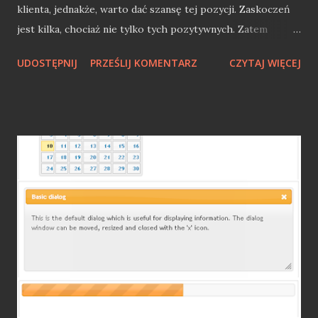
klienta, jednakże, warto dać szansę tej pozycji. Zaskoczeń
jest kilka, chociaż nie tylko tych pozytywnych. Zatem
przejdźmy do krótkiej recenzji "Oni migają tymi kolorami w
UDOSTĘPNIJ
PRZEŚLIJ KOMENTARZ
CZYTAJ WIĘCEJ
sposób profesjonalny". TDC - Demoscena, Atari, Mirage i
piractwo w Polsce Książka jest zbiorem historii
opowiadanych przez Tomasza TDC Cieślewicza. Swoje
przygody z IT zaczął w 1988 roku, kiedy to otrzymał Atari
800 XL. Od 1989 roku związany był z Mirage i jako jeden z
najmłodszych tworzył gry na rynek polski. Był również
współpracownikiem "Bajtka" i członkiem redakcji "Atari
Magazynu". Bardzo mocno związany z demosceną Atari,
gdzie tworzy do dziś. Zaangażowany w szkolenia i
warsztaty z programowania. Obecnie redaktor
Atarionline.pl Przyznaję, że wcześniej nie słyszałem o
Tomaszu Cieślewiczu, ale po przeczytaniu tej książki śmiało
można powiedzieć, że dziś zapewne byłby fre...