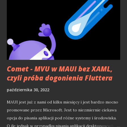
pobieżnie, jak zrobić prosta galerię z jq, bez zagłębiania i
wstępnej prezentacji geniuszu jq:). Tutaj chciałbym ogólnie
zaprezentować jq, dla niewtajemniczonych (są jeszcze
tacy?:)). Czym jest jq? Można powiedzieć, iż jest to
biblioteka do Java Script (dalej js), która, pomaga w
obsłudze js i drzew DOM. Jednakże robi to w tak finezyjny
sposób, iż po pewnym czasie korzystania z niej,
dochodzimy do wniosku, i...
Comet - MVU w MAUI bez XAML,
czyli próba dogonienia Fluttera
października 30, 2022
MAUI jest już z nami od kilku miesięcy i jest bardzo mocno
promowane przez Microsoft. Jest to niezmiernie ciekawa
opcja do pisania aplikacji pod różne systemy i środowiska.
O ile jednak w przypadku pisania aplikacji desktopowych