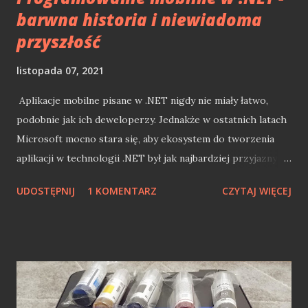
barwna historia i niewiadoma
przyszłość
listopada 07, 2021
Aplikacje mobilne pisane w .NET nigdy nie miały łatwo,
podobnie jak ich deweloperzy. Jednakże w ostatnich latach
Microsoft mocno stara się, aby ekosystem do tworzenia
aplikacji w technologii .NET był jak najbardziej przyjazny
twórcom (apka mobile jest must have niemalże każdej
UDOSTĘPNIJ
1 KOMENTARZ
CZYTAJ WIĘCEJ
firmy). Pomimo tego obecnie jesteśmy w technologicznym
rozkroku w .NET mobile (uśmiercenie Xamarin.Forms
jeszcze przed narodzinami MAUI). Skłoniło mnie to do
pewnych refleksji związanych z programowaniem w
technologiach Microsoft mobile. Z racji tego, że "klepię" ;)
w .NET już prawie 14 lat to przewinąłem się przez wiele