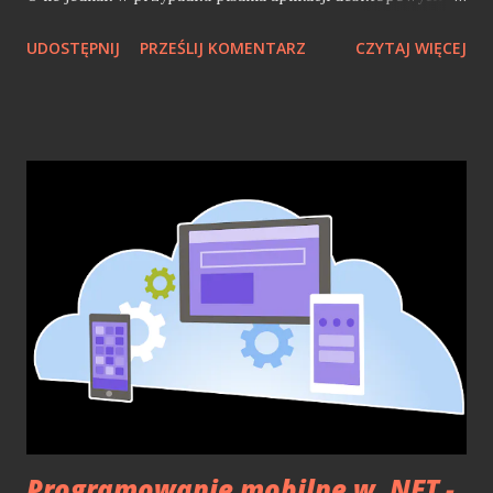
czy webowych, taki MAUI jest ciekawostką dla
UDOSTĘPNIJ
PRZEŚLIJ KOMENTARZ
CZYTAJ WIĘCEJ
deweloperów .NET, to w przypadku świata mobilnego jest
zupełnie inaczej. Rok temu w listopadzie 2021 pisałem o
tym jak tworzenie mobilnych aplikacji w .NET jest nie lada
wyzwaniem. Oficjalne zakończenie wsparcia dla
Xamarin.Forms i przedstawienie alternatywy w postaci
MAUI, które w 2021 roku nie doczekało się premiery,
powodowało ból głowy mobilnych deweloperów .NET.
Mimo, iż w maju 2022 roku MAUI miało oficjalną premierę,
to nadal sytuacja nie jest wcale lepsza. Samo MAUI nie jest
jeszcze narzędziem, które można uznać w 100% gotowe na
to, aby pójść z nim na produkcję. Wiele jeszcze mniejszych
niedoróbek i problemów spędza sen z powiek
deweloperów mobilnych w .NET. Mimo, że dostaliśmy
wersję finalną, nie jest t...
Programowanie mobilne w .NET -