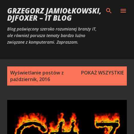
Przejdź do głównej zawartości
GRZEGORZ JAMIOŁKOWSKI,
DJFOXER – IT BLOG
Blog poświęcony szeroko rozumianej branży IT,
ale również porusza tematy bardzo luźno
związane z komputerami. Zapraszam.
P
Wyświetlanie postów z
POKAŻ WSZYSTKIE
o
październik, 2016
s
t
y