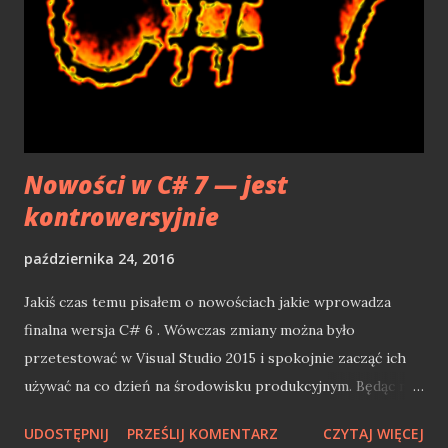
Nowości w C# 7 — jest
kontrowersyjnie
października 24, 2016
Jakiś czas temu pisałem o nowościach jakie wprowadza
finalna wersja C# 6 . Wówczas zmiany można było
przetestować w Visual Studio 2015 i spokojnie zacząć ich
używać na co dzień na środowisku produkcyjnym. Będąc na
tegorocznym .NET DeveloperDays słynny Jon Skeet
UDOSTĘPNIJ
PRZEŚLIJ KOMENTARZ
CZYTAJ WIĘCEJ
delikatnie musnął nowości w C# 7, pokazując Tuple i