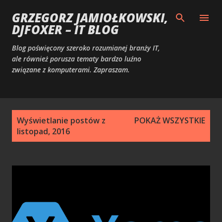
Przejdź do głównej zawartości
GRZEGORZ JAMIOŁKOWSKI,
DJFOXER – IT BLOG
Blog poświęcony szeroko rozumianej branży IT,
ale również porusza tematy bardzo luźno
związane z komputerami. Zapraszam.
P
Wyświetlanie postów z
POKAŻ WSZYSTKIE
o
listopad, 2016
s
t
y