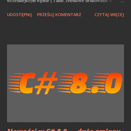
wcześniejszym wpisie ( Tanie, cebulowe drukowanie z
Epson EcoTank L3110 ) przedstawiłem kilka suchych faktów
UDOSTĘPNIJ
PRZEŚLIJ KOMENTARZ
CZYTAJ WIĘCEJ
odnośnie samej drukarki. Dziś przyszedł czas na trochę
praktyki. W pierwszej kolejności zobaczymy jak napełnia się
tuszami ów sprzęt i czy nie sprawa to problemów natury
technicznej lub "logistycznej". Epson EcoTank - sposób na
tanie i dobre drukowanie EcoTank to całkiem ciekawy
sposób na drukowanie bez kartridży. Zamiast tego w
drukarce znajdziemy 4 przezroczyste pojemniki na tusz
(Czarny, Magneta, białY, Cyan). Pojemniki napełniamy
tuszem z butelki. W takim przypadku oryginalny tusz
kosztuje ok. 27 zł (65 ml), co jest niezmiernie atrakcyjne
cenowo. Napełnienie jest szybkie, a co ważne nie upaćkamy
się w tuszu, gdyż każda z buteleczek ma blokadę (kuleczka
w szyjce) przed wylaniem. Dodatkowo nie przele...