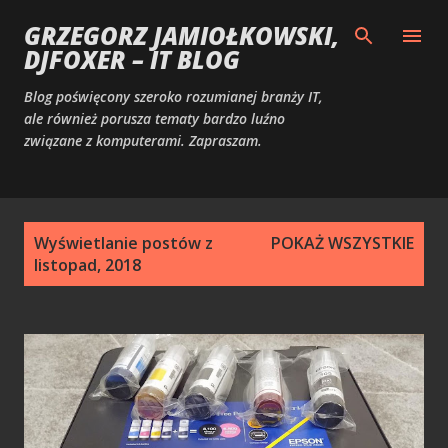
Przejdź do głównej zawartości
GRZEGORZ JAMIOŁKOWSKI,
DJFOXER – IT BLOG
Blog poświęcony szeroko rozumianej branży IT,
ale również porusza tematy bardzo luźno
związane z komputerami. Zapraszam.
P
Wyświetlanie postów z
POKAŻ WSZYSTKIE
o
listopad, 2018
s
t
y