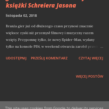
książki Schreiera Jasona
listopada 02, 2018
Branża gier już od dłuższego czasu przynosi znacznie
większe zyski niż przemysł filmowy i muzyczny razem
wzięty. Przypomnę tylko, że nowy Spider-Man, wydany
tylko na konsole PS4, w weekend otwarcia zarobił prawie
dwa razy tyle co film Spider-Man: Homecoming... Co ważne,
UDOSTĘPNIJ
PRZEŚLIJ KOMENTARZ
CZYTAJ WIĘCEJ
zarabiają tu nie tylko tuzy gamedevu jak EA, Blizzard czy
Activision, ale również jednoosobowe firemki, które swoim
produktem trafiły w serca graczy. Szybki i łatwy dostęp do
WIĘCEJ POSTÓW
potencjalnych klientów m.in. dzięki Steamowi czy innym
platformom cyfrowym, powoduje olbrzymi wysyp gier. Z
tego zalewu produkcji tylko nielicznym się udaje, ale sukces
może być na tyle spektakularny, że branża gier ciągle sama
się nakręca. Z racji dość młodego wieku branży gier,
This site uses cookies from Google to deliver its services