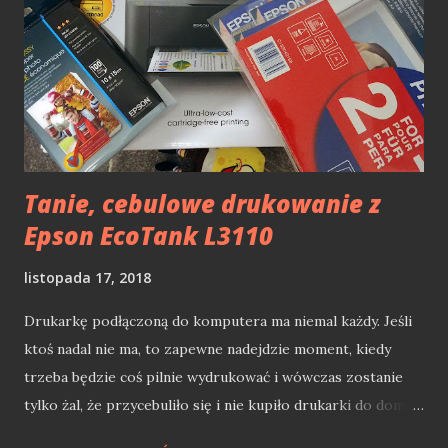
lepsze zarządzanie nullami w kodzie i uniknięcie wyjątków
w najmniej oczekiwanych momentach. Prześledźmy to na
przykładzie popularnego *stringa. * Zadeklarowana do tej
pory zmienna: string s = null; //Warning: null w
referencyjnym typie nienullowalnyn będzie zgłaszać
ostrzeżenie (nie błąd!) o tym, że null podstawiany jest do
nienullowalnego typy referencyjne...
Tanie, cebulowe drukowanie z
Epson EcoTank L3110
listopada 17, 2018
Drukarkę podłączoną do komputera ma niemal każdy. Jeśli
ktoś nadal nie ma, to zapewne nadejdzie moment, kiedy
trzeba będzie coś pilnie wydrukować i wówczas zostanie
tylko żal, że przycebuliło się i nie kupiło drukarki do domu.
Oczywiście jest jak zawsze jeden tylko problem. Jaką