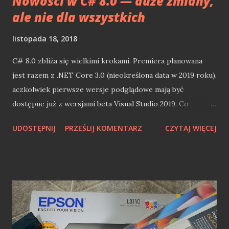
Nowości w C# 8.0 — duże zmiany,
ale nie dla wszystkich
listopada 18, 2018
C# 8.0 zbliża się wielkimi krokami. Premiera planowana
jest razem z .NET Core 3.0 (nieokreślona data w 2019 roku),
aczkolwiek pierwsze wersje podglądowe mają być
dostępne już z wersjami beta Visual Studio 2019. Co
ciekawe, nowości w C# 8.0 nie będą dostępne dla
UDOSTĘPNIJ
PRZEŚLIJ KOMENTARZ
CZYTAJ WIĘCEJ
wszystkich (tak, tak, klasyczny .NET Framework będzie
zapewne wygaszany!). Cóż zatem nowego możemy
spodziewać się w C# 8.0? Sprawdźmy to! Nullowalne typy
referencyjne Ktoś w Microsofcie stwierdził, że stanowczo
za dużo w życiu programistów jest wyjątków
NullReferenceExceptions . Od C# 8.0 wprowadzone
zostaną nullowalne typy referencyjne. Pozwolić to ma na