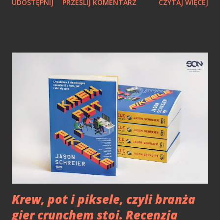
UDOSTĘPNIJ
PRZEŚLIJ KOMENTARZ
CZYTAJ WIĘCEJ
drukarkę kupić? Większość z nas oczekuje urządzenia,
którego jakość druku jest co najmniej dobra, a jednocześnie
codzienna eksploatacja nie spowoduje tego, że będziemy za
tusze płacili jak za przysłowiowe zboże. Tutaj często
spotykamy się z sytuacją, że drukarki sprzedawane w
promocjach za 200 lub 300 zł mogą nas finalnie kosztować
krocie. Otóż najczęściej pełen zestaw takich tuszy do tego
typu urządzeń (nawet dobrej jakości zamienniki) mogą
finalnie wyjść drożej, już przy drugim zakupie, niż sama
drukarka. Epson EcoTank - o taką *cebulę * nic nie
robiłem! Ciekawym produktem dla cebulowej braci jest
seria EcoTank od Epsona. To seria drukarek, gdzie nie
uświadczymy kartridża. Zamiast tego dostajemy p...
Krew, pot i piksele, czyli branża
gier crunchem stoi. Recenzja