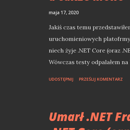
maja 17, 2020
Jakiś czas temu przedstawiłe
uruchomieniowych platofrmy 
niech żyje .NET Core (oraz .NE
Wówczas testy odpalałem na 
Framework 4.8, .NET Core 3.1,
UDOSTĘPNIJ
PRZEŚLIJ KOMENTARZ
Trzeba jednak zdać sobie spr
(Mono, he he) jest środowis
sprawdzić, jak różne środowi
Umarł .NET Fr
Windows i Linuxie. Mimo, iż M