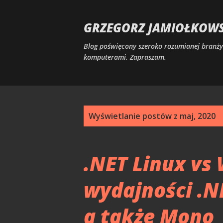
GRZEGORZ JAMIOŁKOWSK
Blog poświęcony szeroko rozumianej branży 
komputerami. Zapraszam.
P
Wyświetlanie postów z maj, 2020
o
s
.NET Linux vs 
t
wydajności .NE
y
a także Mono