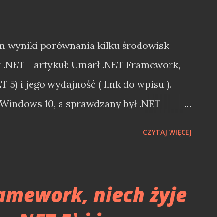
m wyniki porównania kilku środowisk
.NET - artykuł: Umarł .NET Framework,
T 5) i jego wydajność ( link do wpisu ).
Windows 10, a sprawdzany był .NET
 a także nowy .NET 5.0 (wersja preview).
CZYTAJ WIĘCEJ
awę, że .NET od dłuższego już czasu
kiem wieloplatformowym. Warto zatem
ska uruchomieniowe .NET radzą sobie na
amework, niech żyje
ono jest z nami od wielu lat, to nowy