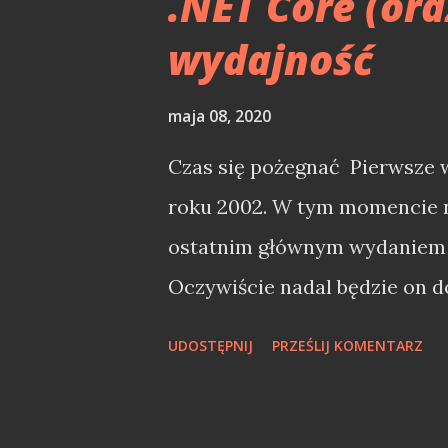
.NET Core (oraz
.NET Core sprawił, że tworzen
wydajność
Linuxie stało się bardzo kuszą
i na jakiej platformie? Pod u
maja 08, 2020
też jako .NET Core 5) oraz 
Do testów wykorzystałem wła
Czas się pożegnać Pierwsze 
https://github.com/djfoxer
roku 2002. W tym momencie n
niewielk...
ostatnim głównym wydaniem 
Oczywiście nadal będzie on d
się oszukiwać jest to już kon
UDOSTĘPNIJ
PRZEŚLIJ KOMENTARZ
nowych ficzerów czy optymal
czysty support i nic więcej, 
bezpieczeństwa i zapewne nic