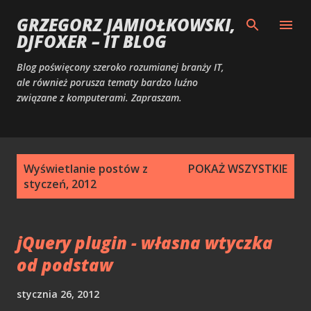
Przejdź do głównej zawartości
GRZEGORZ JAMIOŁKOWSKI,
DJFOXER – IT BLOG
Blog poświęcony szeroko rozumianej branży IT,
ale również porusza tematy bardzo luźno
związane z komputerami. Zapraszam.
P
Wyświetlanie postów z
POKAŻ WSZYSTKIE
o
styczeń, 2012
s
t
y
jQuery plugin - własna wtyczka
od podstaw
stycznia 26, 2012