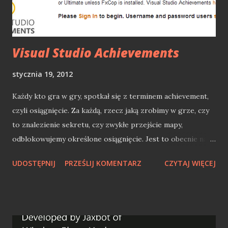
której nasz plugin będzie działał: (function($) {
$.fn.changeColor = function() { //ciało n...
Visual Studio Achievements
stycznia 19, 2012
Każdy kto gra w gry, spotkał się z terminem achievement,
czyli osiągnięcie. Za każdą, rzecz jaką zrobimy w grze, czy
to znalezienie sekretu, czy zwykłe przejście mapy,
odblokowujemy określone osiągnięcie. Jest to obecnie na
konsolach, czy na Steamie. Możemy pochwalić się
UDOSTĘPNIJ
PRZEŚLIJ KOMENTARZ
CZYTAJ WIĘCEJ
osiągnięciami wśród znajomych w systemie w jakim gramy,
czy na Facebooku. Prosty sposób na wydłużenie gry i
zwiększenie więzi pomiędzy graczem, a grą. Visual Studio
Achievements. Co ma do tego Visual Studio? Ktoś wpadł na
genialny pomysł. Połączył założenia achievementów ze