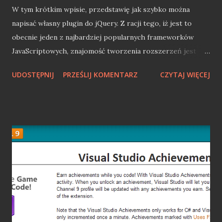
W tym krótkim wpisie, przedstawię jak szybko można
napisać własny plugin do jQuery. Z racji tego, iż jest to
obecnie jeden z najbardziej popularnych frameworków
JavaScriptowych, znajomość tworzenia rozszerzeń jest
bardzo przydatna. Nasz plugin W celu uniknięcia tworzenia
UDOSTĘPNIJ
PRZEŚLIJ KOMENTARZ
CZYTAJ WIĘCEJ
sztuki dla sztuki, stworzona wtyczka będzie coś robić. Jej
zadaniem będzie zmiana tła w środku elementu, po
kliknięciu na tym obiekcie. Jako parametry przyjmować
będzie dwa kolory, które co kliknięcie będą się zmieniać.
Baza Każdy plugin dla jQuery składa się z bazy, która
zawsze jest identyczna dla każdej wtyczki, bez względu na
to w jaki sposób będzie dalej tworzona. Pierwszym
krokiem jest dostarczenie naszemu pluginowi dostępu do $
oraz zapewnienie unikalności nazw i niekolidowania z
innymi wtyczkami: (function($) { //baza pod plugin })(jQuery
Teraz przyszedł moment aby dodać do kodu funkcję, w