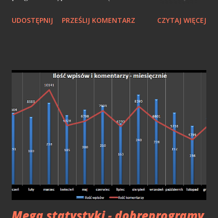
smarftonem), ale nie do końca. Jedną z aplikacji będzie soft,
UDOSTĘPNIJ
PRZEŚLIJ KOMENTARZ
CZYTAJ WIĘCEJ
który był w Marketplace, lecz został z niego zdjęty
(wyrzucony), zaś na koniec ciekawy program do zarządzania
Windows Phone z poziomu PC dla zaawansowanych
użytkowników. Czyżby zamiennik ZUNE? Aplikacje
opisywane w tym wpisie: Folders - grupowanie aplikacji
Supreme Shortcuts - skróty na oknie głównym MetroTube
- YouTube w wydaniu Metro TouchXplorer - eksplorator
plików na WP7 TouchXperience - "nakładka" na
standardowy kafelkowaty interface Windows Phone Device
Manager - zamiennik (rozszerzenie) Zune na PC Zachęcam
do przejrzenia opisywanych programów, gdyż każdy z nich
jest wart uwagi i przetestowania. Folders Pierwszą
aplikacją jest Folders, który um...
Mega statystyki - dobreprogramy