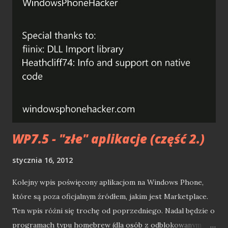
świata gier z kodowaniem w Visual Studio! :) Wszystko
zaczęło się na www.reddit.com , gdzie ktoś z nudów/dla
żartów dodał wątek "A co gdyby, Visual Studio miało
osiągnięcia?". Okazało się, że pomysł chwycił na tyle, iż
powstał... plugin (darmowy) do Visual Studio! Każdy z Was
może go ściągnąć i zainstalować w Visualu. Od tej chwili
będzie zbierał osiągnięcia, niczym w grach wideo :) Tak jak
w grach, za konkretne czynności odblokowu...
WP7.5 - "złe" aplikacje (część 2.)
stycznia 16, 2012
Kolejny wpis poświęcony aplikacjom na Windows Phone,
które są poza oficjalnym źródłem, jakim jest Marketplace.
Ten wpis różni się trochę od poprzedniego. Nadal będzie o
programach typu homebrew (dla osób z odblokowanym