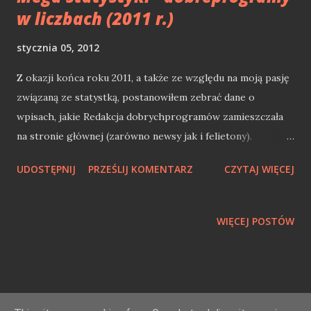
w liczbach (2011 r.)
stycznia 05, 2012
Z okazji końca roku 2011, a także ze względu na moją pasję
związaną ze statystką, postanowiłem zebrać dane o
wpisach, jakie Redakcja dobrychprogramów zamieszczała
na stronie głównej (zarówno newsy jak i felietony).
Dodatkowo, ażeby uzupełnić dane o jeszcze ciekawsze
UDOSTĘPNIJ
PRZEŚLIJ KOMENTARZ
CZYTAJ WIĘCEJ
informacje, z każdego wpisu wyciągnąłem wszystkie
komentarze. Cel: zebranie danych na rok 2011 odnośnie
wszystkich wpisów Redkacji na stronie głównej (newsy i
WIĘCEJ POSTÓW
felietony) + komentarze do nich. Pod każdym wykresem,
przedstawiającym wyniki analizy, dodałem komentarz, z
subiektywną oceną przedstawionych danych. Zapraszam do
lektury i własnej interpretacji. Wynik: dane pobrane ze
strony głównej dobrychprogramów na rok 2011. Ilość