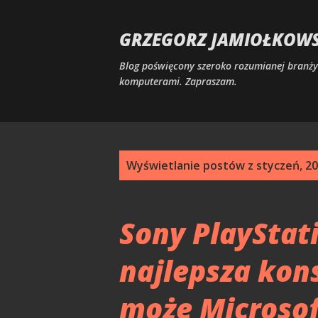
GRZEGORZ JAMIOŁKOWSK
Blog poświęcony szeroko rozumianej branży 
komputerami. Zapraszam.
P
Wyświetlanie postów z styczeń, 2
o
s
Sony PlayStat
t
najlepsza kons
y
może Microsof