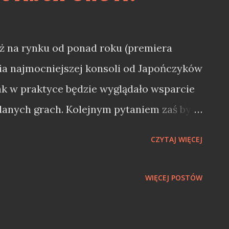
uż na rynku od ponad roku (premiera
cia najmocniejszej konsoli od Japończyków
ak w praktyce będzie wyglądało wsparcie
danych grach. Kolejnym pytaniem zaś było,
cną konsolę, reklamowaną jako stworzoną
CZYTAJ WIĘCEJ
 1080p? Dodajmy jeszcze to, że pod koniec
ię z letargu i wypuścił Xbox One X. Czy
WIĘCEJ POSTÓW
 4 Pro przez gracza ma obecnie sens?
layStation 4 Pro Kupując nową konsolę