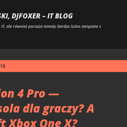
Przejdź do głównej zawartości
I, DJFOXER – IT BLOG
IT, ale również porusza tematy bardzo luźno związane z
018
ion 4 Pro —
ola dla graczy? A
t Xbox One X?