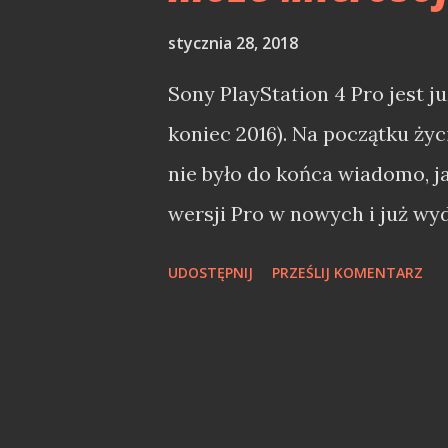
stycznia 28, 2018
Sony PlayStation 4 Pro jest j
koniec 2016). Na początku ży
nie było do końca wiadomo, j
wersji Pro w nowych i już wy
czy warto będzie zakupić mo
UDOSTĘPNIJ
PRZEŚLIJ KOMENTARZ
pod granie w 4K, mając ekran
2017 roku Microsoft obudził s
zatem zakup Sony PlayStation
Sony PlayStation 4 vs Sony P