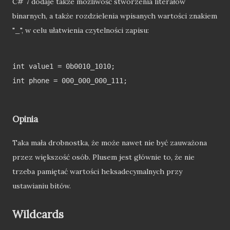
C# 7 dodaje także możliwość stworzenia literałów
binarnych, a także rozdzielenia wpisanych wartości znakiem
"_", w celu ułatwienia czytelności zapisu:
int value1 = 0b0010_1010;

int phone = 000_000_000_111;

Opinia
Taka mała drobnostka, że może nawet nie być zauważona
przez większość osób. Plusem jest głównie to, że nie
trzeba pamiętać wartości heksadecymalnych przy
ustawianiu bitów.
Wildcards