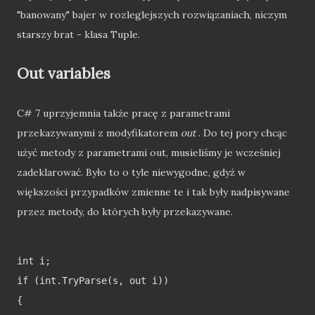
"banowany" bajer w rozleglejszych rozwiązaniach, niczym
starszy brat - klasa Tuple.
Out variables
C# 7 uprzyjemnia także pracę z parametrami
przekazywanymi z modyfikatorem
out
. Do tej pory chcąc
użyć metody z parametrami out, musieliśmy je wcześniej
zadeklarować. Było to o tyle niewygodne, gdyż w
większości przypadków zmienne te i tak były nadpisywane
przez metody, do których były przekazywane.
int i;

if (int.TryParse(s, out i))

{
