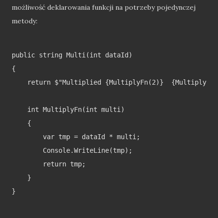
możliwość deklarowania funkcji na potrzeby pojedynczej
metody:
public string Multi(int dataId)

{

    return $"Multiplied {MultiplyFn(2)}  {MultiplyFn(
    int MultiplyFn(int multi)

    {

        var tmp = dataId * multi;

        Console.WriteLine(tmp);

        return tmp;

    }

}
