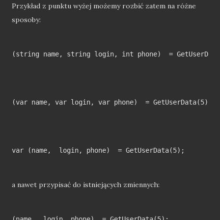
Przykład z punktu wyżej możemy rozbić zatem na różne
sposoby:
(string name, string login, int phone)  = GetUserData
(var name, var login, var phone)  = GetUserData(5);

var (name,  login, phone)  = GetUserData(5);

a nawet przypisać do istniejących zmiennych:
(name,  login, phone)  = GetUserData(5);
