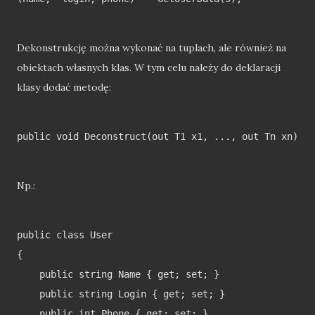
Dekonstrukcję można wykonać na tuplach, ale również na
obiektach własnych klas. W tym celu należy do deklaracji
klasy dodać metodę:
public void Deconstruct(out T1 x1, ..., out Tn xn) { 
Np.:
public class User

{

    public string Name { get; set; }

    public string Login { get; set; }

    public int Phone { get; set; }
