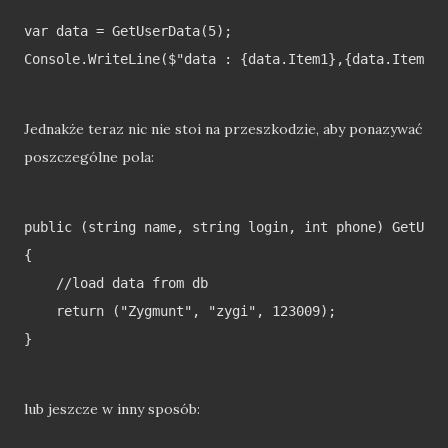
var data = GetUserData(5);

Console.WriteLine($"data : {data.Item1},{data.Item2},
Jednakże teraz nic nie stoi na przeszkodzie, aby ponazywać
poszczególne pola:
public (string name, string login, int phone) GetUser
{

    //load data from db

    return ("Zygmunt", "zygi", 123009);

}

lub jeszcze w inny sposób: