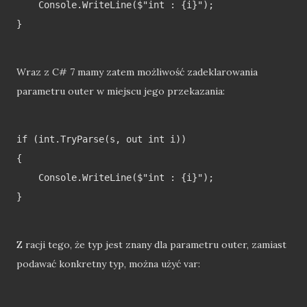
    Console.WriteLine($"int : {i}");

}

Wraz z C# 7 mamy zatem możliwość zadeklarowania
parametru outer w miejscu jego przekazania:
if (int.TryParse(s, out int i))

{

    Console.WriteLine($"int : {i}");

}

Z racji tego, że typ jest znany dla parametru outer, zamiast
podawać konkretny typ, można użyć var: