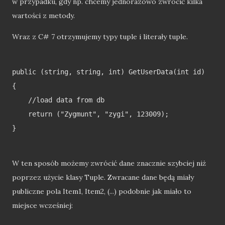
w przypadku, gdy np. chcemy jednorazowo zwrócić kilka
wartości z metody.
Wraz z C# 7 otrzymujemy typy tuple i literały tuple.
public (string, string, int) GetUserData(int id)

{

    //load data from db

    return ("Zygmunt", "zygi", 123009);

}

W ten sposób możemy zwrócić dane znacznie szybciej niż
poprzez użycie klasy Tuple. Zwracane dane będą miały
publiczne pola Item1, Item2, (...) podobnie jak miało to
miejsce wcześniej: