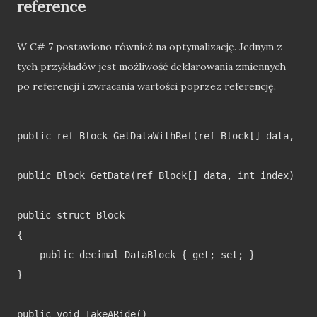
reference
W C# 7 postawiono również na optymalizację. Jednym z
tych przykładów jest możliwość deklarowania zmiennych
po referencji i zwracania wartości poprzez referencję.
public ref Block GetDataWithRef(ref Block[] data, int
public Block GetData(ref Block[] data, int index) => 
public struct Block

{

    public decimal DataBlock { get; set; }

}

public void TakeARide()
