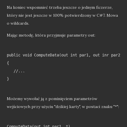
Na koniec wspomnieć trzeba jeszcze o jednym ficzerze,
który nie jest jeszcze w 100% potwierdzony w C#7. Mowa
o wildcards.
Mając metodę, która przyjmuje parametry out:
public void ComputeData(out int par1, out inr par2, o
{

   //...

}

Możemy wywołać ją z pominięciem parametrów
wejściowych przy użyciu "dzikiej karty", w postaci znaku "*":
ComputeData(out int par1, *)
