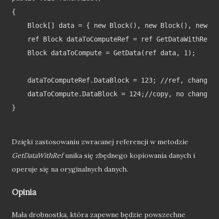
{

    Block[] data = { new Block(), new Block(), new Bl
    ref Block dataToComputeRef = ref GetDataWithRef(r
    Block dataToCompute = GetData(ref data, 1);

    dataToComputeRef.DataBlock = 123; //ref, change i
    dataToCompute.DataBlock = 124;//copy, no change i
}

Dzięki zastosowaniu zwracanej referencji w metodzie
GetDataWithRef
unika się zbędnego kopiowania danych i
operuje się na oryginalnych danych.
Opinia
Mała drobnostka, która zapewne będzie powszechne