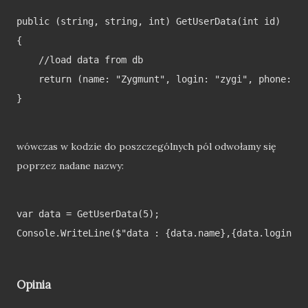
public (string, string, int) GetUserData(int id)

{

    //load data from db

    return (name: "Zygmunt", login: "zygi", phone: 12
}

wówczas w kodzie do poszczególnych pól odwołamy się
poprzez nadane nazwy:
var data = GetUserData(5);

Console.WriteLine($"data : {data.name},{data.login},{
Opinia