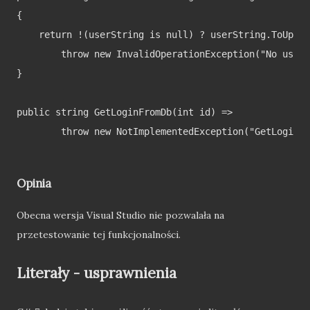
{

    return !(userString is null) ? userString.ToUpper
        throw new InvalidOperationException("No user 
}

public string GetLoginFromDb(int id) => 

        throw new NotImplementedException("GetLoginFr
Opinia
Obecna wersja Visual Studio nie pozwalała na
przetestowanie tej funkcjonalności.
Literały - usprawnienia