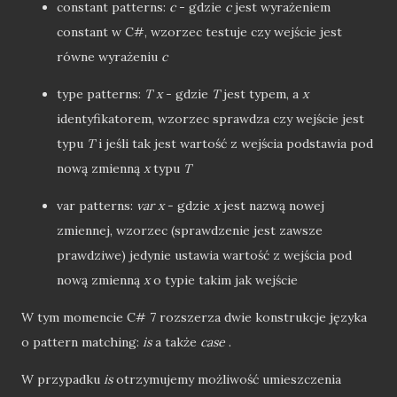
constant patterns:
c
- gdzie
c
jest wyrażeniem
constant w C#, wzorzec testuje czy wejście jest
równe wyrażeniu
c
type patterns:
T x
- gdzie
T
jest typem, a
x
identyfikatorem, wzorzec sprawdza czy wejście jest
typu
T
i jeśli tak jest wartość z wejścia podstawia pod
nową zmienną
x
typu
T
var patterns:
var x
- gdzie
x
jest nazwą nowej
zmiennej, wzorzec (sprawdzenie jest zawsze
prawdziwe) jedynie ustawia wartość z wejścia pod
nową zmienną
x
o typie takim jak wejście
W tym momencie C# 7 rozszerza dwie konstrukcje języka
o pattern matching:
is
a także
case
.
W przypadku
is
otrzymujemy możliwość umieszczenia