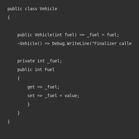
public class Vehicle

{

    public Vehicle(int fuel) => _fuel = fuel;

    ~Vehicle() => Debug.WriteLine("Finalizer called")
    private int _fuel;

    public int Fuel

    {

        get => _fuel;

        set => _fuel = value;

        }

    }

}
