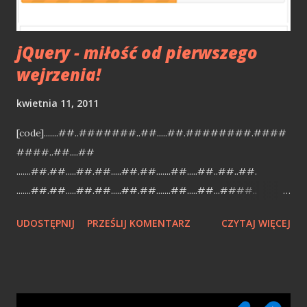
można powiedzieć, że dziś zapewne byłby fre...
jQuery - miłość od pierwszego
wejrzenia!
kwietnia 11, 2011
[code].......##..#######..##.....##.########.####
####..##....##
.......##.##.....##.##.....##.##.......##.....##..##..##.
.......##.##.....##.##.....##.##.......##.....##...####..
.......##.##.....##.##.....##.######...########.....##.
UDOSTĘPNIJ
PRZEŚLIJ KOMENTARZ
CZYTAJ WIĘCEJ
.. .##....##.##..##.##.##.....##.##.......##...##......##...
.##....##.##....##..##.....##.##.......##....##.....##...
..######...#####.##..#######..########.##..
...##....##... [/code] jQuery - write less, do more Chciałbym
podzielić sie z Wami, pięknem jQuery [1] (dalej jq). Kilka