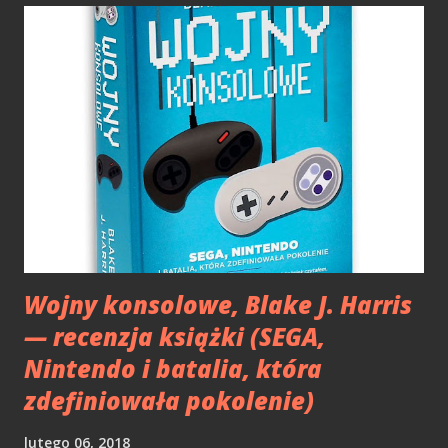
zdjęcia (DobryBackupBloga — aplikacja do szybkiej
archiwizacji wpisów blogowych). Lata leciały, a apka
przestała działać z nową odsłoną dobrychprogramów.
Temat został zapomniany, aż wojtekadams odgrzebał temat
DobregoBackupuBloga. Sam pomysł nadal jest ciekawy, ale
forma - pliki exe do pobrania z obcego źródła już nie. Z
tego też powodu możliwość stworzenia archiwum bloga
przeniosłem na wtyczkę Licznik Blogowy. Tak oto powstała
wersja 5.0. Licznik Blogowy 5.0 - archiwizacja Wtyczka w
wersji...
Wojny konsolowe, Blake J. Harris
— recenzja książki (SEGA,
Nintendo i batalia, która
zdefiniowała pokolenie)
lutego 06, 2018