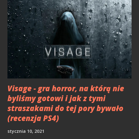
Open Source miał trochę pod górkę. Steve Ballmer kiedyś
powiedział "Linux jest rakiem" w kwestii GNU GPL. Dziś
zapewne gigant z Redmond chciałbym o tym zapomnieć,
gdyż Microsoft od jakiegoś już czasu jest firmą Open
Source. Pierwszą zmianą na plus było zatrudnienie w 2004
roku Billa Hilfa, lidera działu Open Source w IBM. Jak sam
twierdzi, Microsoft zatrudnił go, gdyż firma nie wiedziała
czym jest i jak działa idea otwartego oprogramowania. Zaś
już od 2006 roku Microsoft był kontrybut...
Visage - gra horror, na którą nie
byliśmy gotowi i jak z tymi
straszakami do tej pory bywało
(recenzja PS4)
stycznia 10, 2021