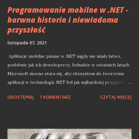
wersję finalną, nie jest t...
Programowanie mobilne w .NET -
barwna historia i niewiadoma
przyszłość
listopada 07, 2021
Aplikacje mobilne pisane w .NET nigdy nie miały łatwo,
podobnie jak ich deweloperzy. Jednakże w ostatnich latach
Microsoft mocno stara się, aby ekosystem do tworzenia
aplikacji w technologii .NET był jak najbardziej przyjazny
twórcom (apka mobile jest must have niemalże każdej
UDOSTĘPNIJ
1 KOMENTARZ
CZYTAJ WIĘCEJ
firmy). Pomimo tego obecnie jesteśmy w technologicznym
rozkroku w .NET mobile (uśmiercenie Xamarin.Forms
jeszcze przed narodzinami MAUI). Skłoniło mnie to do
pewnych refleksji związanych z programowaniem w
technologiach Microsoft mobile. Z racji tego, że "klepię" ;)