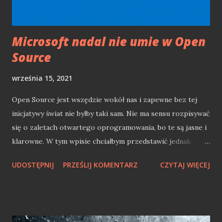
w szyjce) przed wylaniem. Dodatkowo nie przele...
Microsoft nadal nie umie w Open
Source
września 15, 2021
Open Source jest wszędzie wokół nas i zapewne bez tej
inicjatywy świat nie byłby taki sam. Nie ma sensu rozpisywać
się o zaletach otwartego oprogramowania, bo te są jasne i
klarowne. W tym wpisie chciałbym przedstawić jednak
punkt widzenia programisty .NET, który przez Microsoft
UDOSTĘPNIJ
PRZEŚLIJ KOMENTARZ
CZYTAJ WIĘCEJ
został nieraz już wprowadzony w maliny. Powodem tego
jest ciągle chyba brak zrozumienia i większej współpracy
Microsoftu w kluczowych dla tego giganta projektach
Open Source. Microsoft Open Source'm stoi Microsoft z