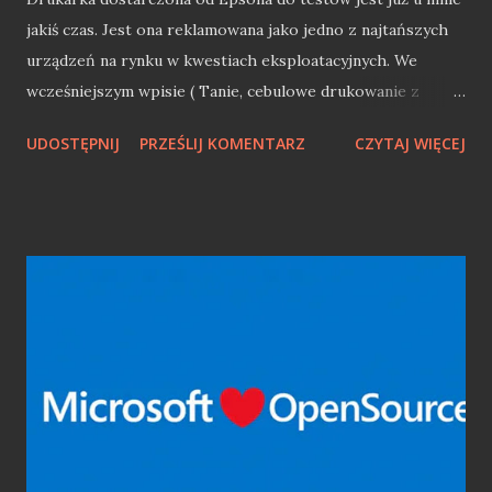
jakiś czas. Jest ona reklamowana jako jedno z najtańszych
urządzeń na rynku w kwestiach eksploatacyjnych. We
wcześniejszym wpisie ( Tanie, cebulowe drukowanie z
Epson EcoTank L3110 ) przedstawiłem kilka suchych faktów
UDOSTĘPNIJ
PRZEŚLIJ KOMENTARZ
CZYTAJ WIĘCEJ
odnośnie samej drukarki. Dziś przyszedł czas na trochę
praktyki. W pierwszej kolejności zobaczymy jak napełnia się
tuszami ów sprzęt i czy nie sprawa to problemów natury
technicznej lub "logistycznej". Epson EcoTank - sposób na
tanie i dobre drukowanie EcoTank to całkiem ciekawy
sposób na drukowanie bez kartridży. Zamiast tego w
drukarce znajdziemy 4 przezroczyste pojemniki na tusz
(Czarny, Magneta, białY, Cyan). Pojemniki napełniamy
tuszem z butelki. W takim przypadku oryginalny tusz
kosztuje ok. 27 zł (65 ml), co jest niezmiernie atrakcyjne
cenowo. Napełnienie jest szybkie, a co ważne nie upaćkamy
się w tuszu, gdyż każda z buteleczek ma blokadę (kuleczka