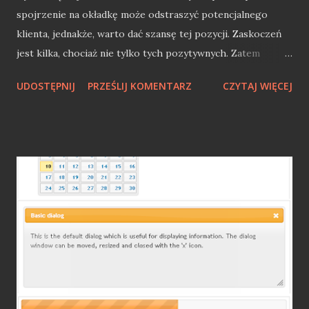
spojrzenie na okładkę może odstraszyć potencjalnego
klienta, jednakże, warto dać szansę tej pozycji. Zaskoczeń
jest kilka, chociaż nie tylko tych pozytywnych. Zatem
przejdźmy do krótkiej recenzji "Oni migają tymi kolorami w
UDOSTĘPNIJ
PRZEŚLIJ KOMENTARZ
CZYTAJ WIĘCEJ
sposób profesjonalny". TDC - Demoscena, Atari, Mirage i
piractwo w Polsce Książka jest zbiorem historii
opowiadanych przez Tomasza TDC Cieślewicza. Swoje
przygody z IT zaczął w 1988 roku, kiedy to otrzymał Atari
800 XL. Od 1989 roku związany był z Mirage i jako jeden z
najmłodszych tworzył gry na rynek polski. Był również
współpracownikiem "Bajtka" i członkiem redakcji "Atari
Magazynu". Bardzo mocno związany z demosceną Atari,
gdzie tworzy do dziś. Zaangażowany w szkolenia i
warsztaty z programowania. Obecnie redaktor
Atarionline.pl Przyznaję, że wcześniej nie słyszałem o
Tomaszu Cieślewiczu, ale po przeczytaniu tej książki śmiało