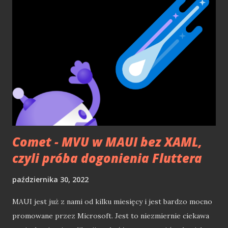
miesięcy temu skandyn dodał wpis , w którym przedstawił
pobieżnie, jak zrobić prosta galerię z jq, bez zagłębiania i
wstępnej prezentacji geniuszu jq:). Tutaj chciałbym ogólnie
zaprezentować jq, dla niewtajemniczonych (są jeszcze
tacy?:)). Czym jest jq? Można powiedzieć, iż jest to
biblioteka do Java Script (dalej js), która, pomaga w
obsłudze js i drzew DOM. Jednakże robi to w tak finezyjny
sposób, iż po pewnym czasie korzystania z niej,
dochodzimy do wniosku, i...
Comet - MVU w MAUI bez XAML,
czyli próba dogonienia Fluttera
października 30, 2022
MAUI jest już z nami od kilku miesięcy i jest bardzo mocno
promowane przez Microsoft. Jest to niezmiernie ciekawa