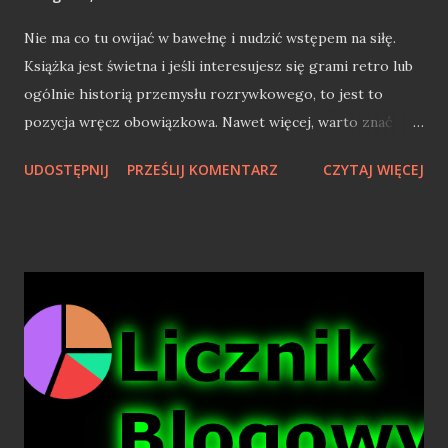
Nie ma co tu owijać w bawełnę i nudzić wstępem na siłę.
Książka jest świetna i jeśli interesujesz się grami retro lub
ogólnie historią przemysłu rozrywkowego, to jest to
pozycja wręcz obowiązkowa. Nawet więcej, warto znać
omawianą książkę jako szersze spojrzenie na obecną
UDOSTĘPNIJ
PRZEŚLIJ KOMENTARZ
CZYTAJ WIĘCEJ
branżę gier, a uwierzcie, że znajdziecie wiele analogii do
obecnych poczynań tuz świata growego. Sega od środka
Książka nie jest cieniutką pozycją, a całkiem opasłym
tomiskiem w twardych oprawach. Ma ona prawie 600
stron i dość niewielką czcionkę, więc jest tu sporo do
poczytania. Po środku mamy kilkadziesiąt kolorowych zdjęć
z tamtych lat, które ogląda się zupełnie inaczej podczas
lektury, wiedząc już kim są dane osoby na fotografiach.
Książka opisuje Segę od momentu przejęcia przez Toma
Kalinske posady CEO Sega of America w roku 1990, a także