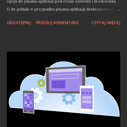
opcja do pisania aplikacji pod różne systemy i środowiska.
O ile jednak w przypadku pisania aplikacji desktopowych
czy webowych, taki MAUI jest ciekawostką dla
UDOSTĘPNIJ
PRZEŚLIJ KOMENTARZ
CZYTAJ WIĘCEJ
deweloperów .NET, to w przypadku świata mobilnego jest
zupełnie inaczej. Rok temu w listopadzie 2021 pisałem o
tym jak tworzenie mobilnych aplikacji w .NET jest nie lada
wyzwaniem. Oficjalne zakończenie wsparcia dla
Xamarin.Forms i przedstawienie alternatywy w postaci
MAUI, które w 2021 roku nie doczekało się premiery,
powodowało ból głowy mobilnych deweloperów .NET.
Mimo, iż w maju 2022 roku MAUI miało oficjalną premierę,
to nadal sytuacja nie jest wcale lepsza. Samo MAUI nie jest
jeszcze narzędziem, które można uznać w 100% gotowe na
to, aby pójść z nim na produkcję. Wiele jeszcze mniejszych
niedoróbek i problemów spędza sen z powiek
deweloperów mobilnych w .NET. Mimo, że dostaliśmy