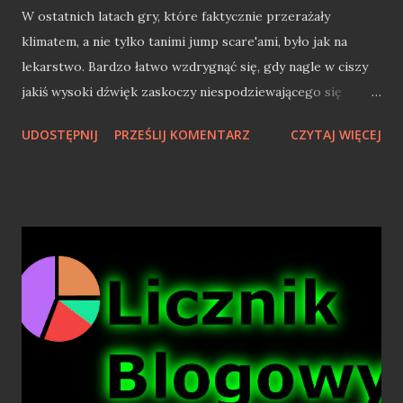
W ostatnich latach gry, które faktycznie przerażały
klimatem, a nie tylko tanimi jump scare'ami, było jak na
lekarstwo. Bardzo łatwo wzdrygnąć się, gdy nagle w ciszy
jakiś wysoki dźwięk zaskoczy niespodziewającego się
gracza. Czy takie gry, które "straszą" jedynie głośnym,
UDOSTĘPNIJ
PRZEŚLIJ KOMENTARZ
CZYTAJ WIĘCEJ
nagłym "łomotem" można nazwać prawdziwymi
interaktywnymi horrorami? Nie sądzę. Takie tanie sztuczki
spowodowane są najczęściej brakiem klimatu i pomysłu na
rozgrywkę. Co więcej, od dawna wiadomo, że najlepiej
straszy to, co nieznane, niedopowiedziane. Jump scare w
grach to nic innego, jak chwilowe zaskoczenie gracza, do
którego ten szybko się przyzwyczaja. Po pewnym czasie
zaczyna się go nawet ignorować, a po dłuższej chwili staje
się irytujący i sprawia, że do rozgrywki wkrada się nuda i
monotonia. Jak to z tymi horrorami bywa? W ostatnich
latach najbardziej zawiodłem się na dylogii Layers of Fear.