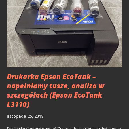
w .NET już prawie 14 lat to przewinąłem się przez wiele
projektów mobilnych (komercyjnych i nie tylko)
tworzonych właśnie przy pomocy narzędzi Microsoft. W
tym wpisie postaram się przedstawić w miarę zwięzłej
formie historię programowania mobilnego w .NET, która
jest ze mną niemalże od zawsze. Windows Mobile i .NET
Compact Framework Moja przygoda z technologiami
mobilnym od Microsoftu zaczęła się właśnie od .NET
Compact Framework. Jeg...
Drukarka Epson EcoTank –
napełniamy tusze, analiza w
szczegółach (Epson EcoTank
L3110)
listopada 25, 2018
Drukarka dostarczona od Epsona do testów jest już u mnie