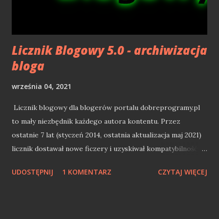
Klimat szybko siadał, a rozgrywka stawała się powtarzalna i
dość przewidywalna. Ogólnie gry teg...
Licznik Blogowy 5.0 - archiwizacja
bloga
września 04, 2021
Licznik blogowy dla blogerów portalu dobreprogramy.pl
to mały niezbędnik każdego autora kontentu. Przez
ostatnie 7 lat (styczeń 2014, ostatnia aktualizacja maj 2021)
licznik dostawał nowe ficzery i uzyskiwał kompatybilność z
kolejnymi odsłonami portalu. Najnowsza wersja 5.0 wnosi
UDOSTĘPNIJ
1 KOMENTARZ
CZYTAJ WIĘCEJ
kolejny duży ficzer - archiwizacja bloga. Stwórz pełne
archiwum swojego bloga Pomysł na stworzenie archiwum
nie jest nowy. Niemalże równo 4 lata temu zrobiłem apkę,
która tworzył archiwum bloga na naszym dysku: tekst +