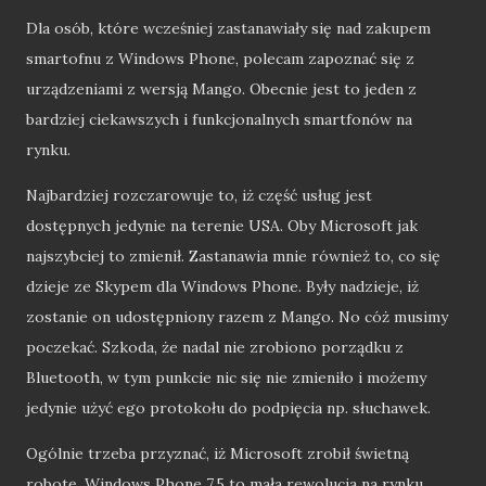
Dla osób, które wcześniej zastanawiały się nad zakupem
smartofnu z Windows Phone, polecam zapoznać się z
urządzeniami z wersją Mango. Obecnie jest to jeden z
bardziej ciekawszych i funkcjonalnych smartfonów na
rynku.
Najbardziej rozczarowuje to, iż część usług jest
dostępnych jedynie na terenie USA. Oby Microsoft jak
najszybciej to zmienił. Zastanawia mnie również to, co się
dzieje ze Skypem dla Windows Phone. Były nadzieje, iż
zostanie on udostępniony razem z Mango. No cóż musimy
poczekać. Szkoda, że nadal nie zrobiono porządku z
Bluetooth, w tym punkcie nic się nie zmieniło i możemy
jedynie użyć ego protokołu do podpięcia np. słuchawek.
Ogólnie trzeba przyznać, iż Microsoft zrobił świetną
robotę. Windows Phone 7.5 to mała rewolucja na rynku