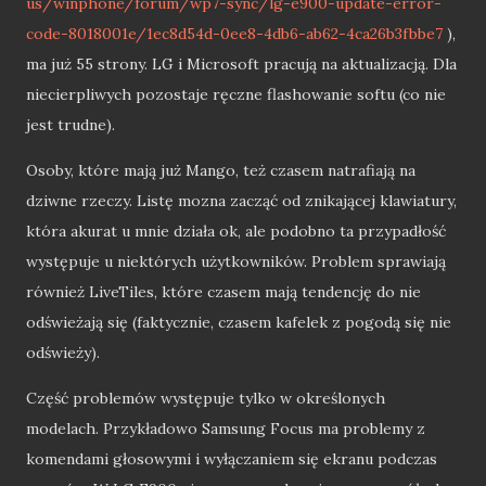
us/winphone/forum/wp7-sync/lg-e900-update-error-
code-8018001e/1ec8d54d-0ee8-4db6-ab62-4ca26b3fbbe7
),
ma już 55 strony. LG i Microsoft pracują na aktualizacją. Dla
niecierpliwych pozostaje ręczne flashowanie softu (co nie
jest trudne).
Osoby, które mają już Mango, też czasem natrafiają na
dziwne rzeczy. Listę mozna zacząć od znikającej klawiatury,
która akurat u mnie działa ok, ale podobno ta przypadłość
występuje u niektórych użytkowników. Problem sprawiają
również LiveTiles, które czasem mają tendencję do nie
odświeżają się (faktycznie, czasem kafelek z pogodą się nie
odświeży).
Część problemów występuje tylko w określonych
modelach. Przykładowo Samsung Focus ma problemy z
komendami głosowymi i wyłączaniem się ekranu podczas