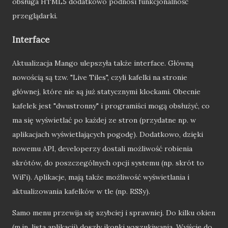
obsługa HTML5 dodatkowo podnosi funkcjonalność
przeglądarki.
Interface
Aktualizacja Mango ulepszyła także interface. Główną
nowością są tzw. "Live Tiles", czyli kafelki na stronie
głównej, które nie są już statycznymi klockami. Obecnie
kafelek jest "dwustronny" i programiści mogą obsłużyć, co
ma się wyświetlać po każdej ze stron (przydatne np. w
aplikacjach wyświetlających pogodę). Dodatkowo, dzięki
nowemu API, developerzy dostali możliwość robienia
skrótów, do poszczególnych opcji systemu (np. skrót to
WiFi). Aplikacje, mają także możliwość wyświetlania i
aktualizowania kafelków w tle (np. RSSy).
Samo menu przewija się szybciej i sprawniej. Do kilku okien
(m.in. lista aplikacji) doszły ikonki wyszukiwania. Wyjście do