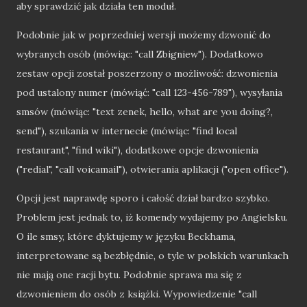
aby sprawdzić jak działa ten moduł.
Podobnie jak w poprzedniej wersji możemy dzwonić do
wybranych osób (mówiąc: "call Zbigniew"). Dodatkowo
zestaw opcji został poszerzony o możliwość: dzwonienia
pod ustalony numer (mówiąć: "call 123-456-789"), wysyłania
smsów (mówiąc: "text zenek, hello, what are you doing?,
send"), szukania w internecie (mówiąc: "find local
restaurant", "find wiki"), dodatkowe opcje dzwonienia
("redial", "call voicamail"), otwierania aplikacji ("open office").
Opcji jest naprawdę sporo i całość dział bardzo szybko.
Problem jest jednak to, iż komendy wydajemy po Angielsku.
O ile smsy, które dyktujemy w języku Beckhama,
interpretowane są bezbłędnie, o tyle w polskich warunkach
nie mają one racji bytu. Podobnie sprawa ma się z
dzwonieniem do osób z książki. Wypowiedzenie "call