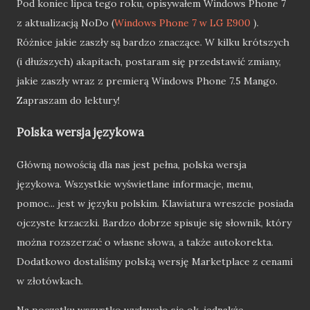
Pod koniec lipca tego roku, opisywałem Windows Phone 7
z aktualizacją NoDo (
Windows Phone 7 w LG E900
).
Różnice jakie zaszły są bardzo znaczące. W kilku krótszych
(i dłuższych) akapitach, postaram się przedstawić zmiany,
jakie zaszły wraz z premierą Windows Phone 7.5 Mango.
Zapraszam do lektury!
Polska wersja językowa
Główną nowością dla nas jest pełna, polska wersja
językowa. Wszystkie wyświetlane informacje, menu,
pomoc... jest w języku polskim. Klawiatura wreszcie posiada
ojczyste krzaczki. Bardzo dobrze spisuje się słownik, który
można rozszerzać o własne słowa, a także autokorekta.
Dodatkowo dostaliśmy polską wersję Marketplace z cenami
w złotówkach.
Na początku wszystko wydawało się ok, jednakże