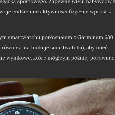
 zegarka sportowego. Zapewne wielu nabywców 
woje codziennie aktywności fizyczne wprost z
nym smartwatchu porównałem z Garminem 630
 również ma funkcje smartwatcha), aby mieć
dane wynikowe, które mógłbym później porównać 