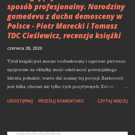
sposób profesjonalny. Narodziny
gamedevu z ducha demosceny w
Polsce - Piotr Marecki i Tomasz
TDC Cieślewicz, recenzja książki
czerwca 28, 2020
Tytuł książki jest mocno rozbudowany i zapewne pierwsze
spojrzenie na okładkę może odstraszyć potencjalnego
klienta, jednakże, warto dać szansę tej pozycji. Zaskoczeń
jest kilka, chociaż nie tylko tych pozytywnych. Zatem
przejdźmy do krótkiej recenzji "Oni migają tymi kolorami w
UDOSTĘPNIJ
PRZEŚLIJ KOMENTARZ
CZYTAJ WIĘCEJ
sposób profesjonalny". TDC - Demoscena, Atari, Mirage i
piractwo w Polsce Książka jest zbiorem historii
opowiadanych przez Tomasza TDC Cieślewicza. Swoje
przygody z IT zaczął w 1988 roku, kiedy to otrzymał Atari