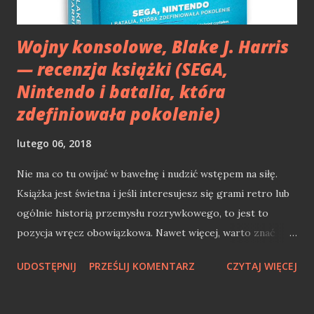
wersja 5.0. Licznik Blogowy 5.0 - archiwizacja Wtyczka w
wersji...
Wojny konsolowe, Blake J. Harris
— recenzja książki (SEGA,
Nintendo i batalia, która
zdefiniowała pokolenie)
lutego 06, 2018
Nie ma co tu owijać w bawełnę i nudzić wstępem na siłę.
Książka jest świetna i jeśli interesujesz się grami retro lub
ogólnie historią przemysłu rozrywkowego, to jest to
pozycja wręcz obowiązkowa. Nawet więcej, warto znać
omawianą książkę jako szersze spojrzenie na obecną
UDOSTĘPNIJ
PRZEŚLIJ KOMENTARZ
CZYTAJ WIĘCEJ
branżę gier, a uwierzcie, że znajdziecie wiele analogii do
obecnych poczynań tuz świata growego. Sega od środka
Książka nie jest cieniutką pozycją, a całkiem opasłym