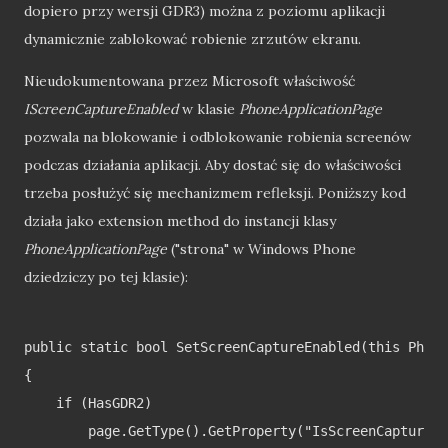
dopiero przy wersji GDR3) można z poziomu aplikacji
dynamicznie zablokować robienie zrzutów ekranu.
Nieudokumentowana przez Microsoft właściwość
IScreenCaptureEnabled
w klasie
PhoneApplicationPage
pozwala na blokowanie i odblokowanie robienia screenów
podczas działania aplikacji. Aby dostać się do właściwości
trzeba posłużyć się mechanizmem refleksji. Poniższy kod
działa jako extension method do instancji klasy
PhoneApplicationPage
("strona" w Windows Phone
dziedziczy po tej klasie):
public static bool SetScreenCaptureEnabled(this Phone
{

    if (HasGDR2)

        page.GetType().GetProperty("IsScreenCaptureEn