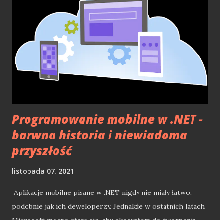
powodowało ból głowy mobilnych deweloperów .NET.
Mimo, iż w maju 2022 roku MAUI miało oficjalną premierę,
to nadal sytuacja nie jest wcale lepsza. Samo MAUI nie jest
jeszcze narzędziem, które można uznać w 100% gotowe na
to, aby pójść z nim na produkcję. Wiele jeszcze mniejszych
niedoróbek i problemów spędza sen z powiek
deweloperów mobilnych w .NET. Mimo, że dostaliśmy
wersję finalną, nie jest t...
Programowanie mobilne w .NET -
barwna historia i niewiadoma
przyszłość
listopada 07, 2021
Aplikacje mobilne pisane w .NET nigdy nie miały łatwo,
podobnie jak ich deweloperzy. Jednakże w ostatnich latach