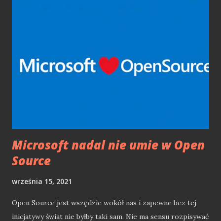
tanie i dobre drukowanie EcoTank to całkiem ciekawy
sposób na drukowanie bez kartridży. Zamiast tego w
drukarce znajdziemy 4 przezroczyste pojemniki na tusz
(Czarny, Magneta, białY, Cyan). Pojemniki napełniamy
tuszem z butelki. W takim przypadku oryginalny tusz
kosztuje ok. 27 zł (65 ml), co jest niezmiernie atrakcyjne
cenowo. Napełnienie jest szybkie, a co ważne nie upaćkamy
się w tuszu, gdyż każda z buteleczek ma blokadę (kuleczka
w szyjce) przed wylaniem. Dodatkowo nie przele...
Microsoft nadal nie umie w Open
Source
września 15, 2021
Open Source jest wszędzie wokół nas i zapewne bez tej
inicjatywy świat nie byłby taki sam. Nie ma sensu rozpisywać