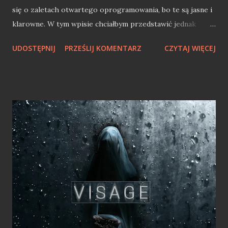
się o zaletach otwartego oprogramowania, bo te są jasne i
klarowne. W tym wpisie chciałbym przedstawić jednak
punkt widzenia programisty .NET, który przez Microsoft
UDOSTĘPNIJ
PRZEŚLIJ KOMENTARZ
CZYTAJ WIĘCEJ
został nieraz już wprowadzony w maliny. Powodem tego
jest ciągle chyba brak zrozumienia i większej współpracy
Microsoftu w kluczowych dla tego giganta projektach
Open Source. Microsoft Open Source'm stoi Microsoft z
Open Source miał trochę pod górkę. Steve Ballmer kiedyś
powiedział "Linux jest rakiem" w kwestii GNU GPL. Dziś
zapewne gigant z Redmond chciałbym o tym zapomnieć,
gdyż Microsoft od jakiegoś już czasu jest firmą Open
Source. Pierwszą zmianą na plus było zatrudnienie w 2004
roku Billa Hilfa, lidera działu Open Source w IBM. Jak sam
twierdzi, Microsoft zatrudnił go, gdyż firma nie wiedziała
czym jest i jak działa idea otwartego oprogramowania. Zaś
już od 2006 roku Microsoft był kontrybut...