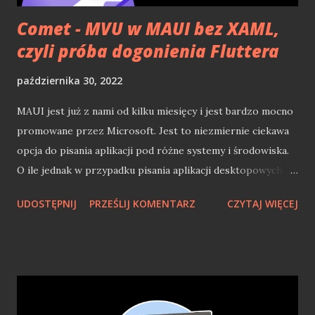
dochodzimy do wniosku, i...
Comet - MVU w MAUI bez XAML,
czyli próba dogonienia Fluttera
października 30, 2022
MAUI jest już z nami od kilku miesięcy i jest bardzo mocno
promowane przez Microsoft. Jest to niezmiernie ciekawa
opcja do pisania aplikacji pod różne systemy i środowiska.
O ile jednak w przypadku pisania aplikacji desktopowych
czy webowych, taki MAUI jest ciekawostką dla
UDOSTĘPNIJ
PRZEŚLIJ KOMENTARZ
CZYTAJ WIĘCEJ
deweloperów .NET, to w przypadku świata mobilnego jest
zupełnie inaczej. Rok temu w listopadzie 2021 pisałem o
tym jak tworzenie mobilnych aplikacji w .NET jest nie lada
wyzwaniem. Oficjalne zakończenie wsparcia dla
Xamarin.Forms i przedstawienie alternatywy w postaci
MAUI, które w 2021 roku nie doczekało się premiery,