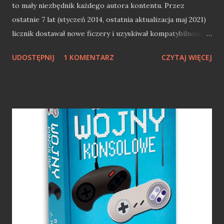
to mały niezbędnik każdego autora kontentu. Przez
ostatnie 7 lat (styczeń 2014, ostatnia aktualizacja maj 2021)
licznik dostawał nowe ficzery i uzyskiwał kompatybilność z
kolejnymi odsłonami portalu. Najnowsza wersja 5.0 wnosi
UDOSTĘPNIJ
1 KOMENTARZ
CZYTAJ WIĘCEJ
kolejny duży ficzer - archiwizacja bloga. Stwórz pełne
archiwum swojego bloga Pomysł na stworzenie archiwum
nie jest nowy. Niemalże równo 4 lata temu zrobiłem apkę,
która tworzył archiwum bloga na naszym dysku: tekst +
zdjęcia (DobryBackupBloga — aplikacja do szybkiej
archiwizacji wpisów blogowych). Lata leciały, a apka
przestała działać z nową odsłoną dobrychprogramów.
Temat został zapomniany, aż wojtekadams odgrzebał temat
DobregoBackupuBloga. Sam pomysł nadal jest ciekawy, ale
forma - pliki exe do pobrania z obcego źródła już nie. Z
tego też powodu możliwość stworzenia archiwum bloga
przeniosłem na wtyczkę Licznik Blogowy. Tak oto powstała