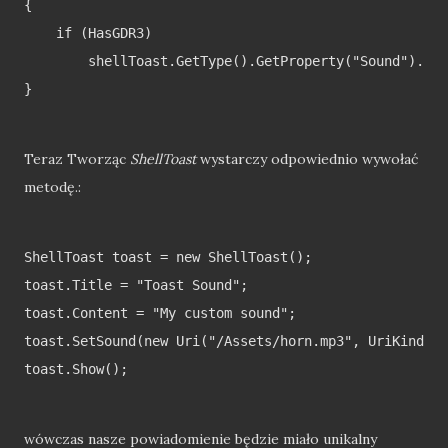
{

    if (HasGDR3)

        shellToast.GetType().GetProperty("Sound").Set
}

Teraz Tworząc
ShellToast
wystarczy odpowiednio wywołać
metodę.:
ShellToast toast = new ShellToast();

toast.Title = "Toast Sound";

toast.Content = "My custom sound";

toast.SetSound(new Uri("/Assets/horn.mp3", UriKind.Re
toast.Show();

wówczas nasze powiadomienie będzie miało unikalny