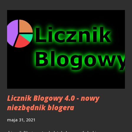
tomiskiem w twardych oprawach. Ma ona prawie 600
stron i dość niewielką czcionkę, więc jest tu sporo do
poczytania. Po środku mamy kilkadziesiąt kolorowych zdjęć
z tamtych lat, które ogląda się zupełnie inaczej podczas
lektury, wiedząc już kim są dane osoby na fotografiach.
Książka opisuje Segę od momentu przejęcia przez Toma
Kalinske posady CEO Sega of America w roku 1990, a także
wcześniejsze perypetie gigantów branży rozrywkowej w
latach 80-tych. Początek Wojen konsolowyc h zaczynamy
od poznania Toma na wakacjach na Hawajach, gdzie s...
Licznik Blogowy 4.0 - nowy
niezbędnik blogera
maja 31, 2021