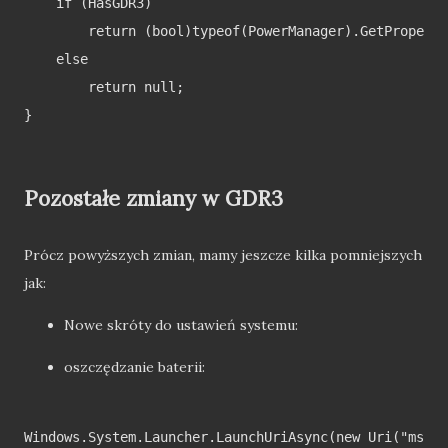
    if (HasGDR3)

        return (bool)typeof(PowerManager).GetProperty
    else

        return null;

}

Pozostałe zmiany w GDR3
Prócz powyższych zmian, mamy jeszcze kilka pomniejszych
jak:
Nowe skróty do ustawień systemu:
oszczędzanie baterii:
Windows.System.Launcher.LaunchUriAsync(new Uri("ms-se