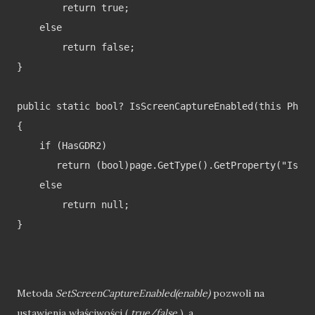
        return true;

    else

        return false;

}

public static bool? IsScreenCaptureEnabled(this Phone
{

    if (HasGDR2)

       return (bool)page.GetType().GetProperty("IsScr
    else

        return null;

}

Metoda
SetScreenCaptureEnabled(enable)
pozwoli na
ustawienia właściwości (
true/false
), a