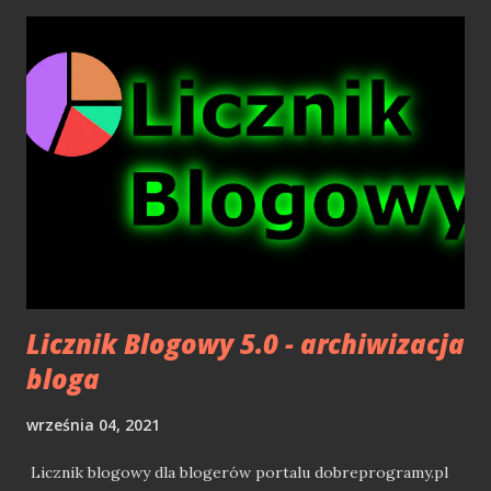
rozgrywkę. Co więcej, od dawna wiadomo, że najlepiej
straszy to, co nieznane, niedopowiedziane. Jump scare w
grach to nic innego, jak chwilowe zaskoczenie gracza, do
którego ten szybko się przyzwyczaja. Po pewnym czasie
zaczyna się go nawet ignorować, a po dłuższej chwili staje
się irytujący i sprawia, że do rozgrywki wkrada się nuda i
monotonia. Jak to z tymi horrorami bywa? W ostatnich
latach najbardziej zawiodłem się na dylogii Layers of Fear.
Klimat szybko siadał, a rozgrywka stawała się powtarzalna i
dość przewidywalna. Ogólnie gry teg...
Licznik Blogowy 5.0 - archiwizacja
bloga
września 04, 2021
Licznik blogowy dla blogerów portalu dobreprogramy.pl