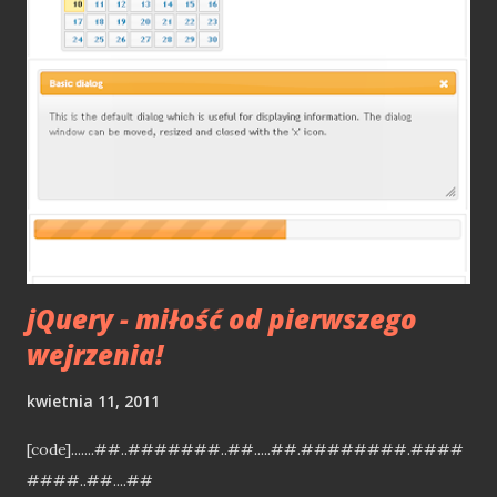
800 XL. Od 1989 roku związany był z Mirage i jako jeden z
najmłodszych tworzył gry na rynek polski. Był również
współpracownikiem "Bajtka" i członkiem redakcji "Atari
Magazynu". Bardzo mocno związany z demosceną Atari,
gdzie tworzy do dziś. Zaangażowany w szkolenia i
warsztaty z programowania. Obecnie redaktor
Atarionline.pl Przyznaję, że wcześniej nie słyszałem o
Tomaszu Cieślewiczu, ale po przeczytaniu tej książki śmiało
można powiedzieć, że dziś zapewne byłby fre...
jQuery - miłość od pierwszego
wejrzenia!
kwietnia 11, 2011
[code].......##..#######..##.....##.########.####
####..##....##