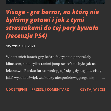
Visage - gra horror, na którą nie
byliśmy gotowi i jak z tymi
straszakami do tej pory bywało
(recenzja PS4)
stycznia 10, 2021
W ostatnich latach gry, które faktycznie przerażały
klimatem, a nie tylko tanimi jump scare'ami, było jak na
lekarstwo. Bardzo łatwo wzdrygnąć się, gdy nagle w ciszy
jakiś wysoki dźwięk zaskoczy niespodziewającego się
gracza. Czy takie gry, które "straszą" jedynie głośnym,
UDOSTĘPNIJ
PRZEŚLIJ KOMENTARZ
CZYTAJ WIĘCEJ
nagłym "łomotem" można nazwać prawdziwymi
interaktywnymi horrorami? Nie sądzę. Takie tanie sztuczki
spowodowane są najczęściej brakiem klimatu i pomysłu na