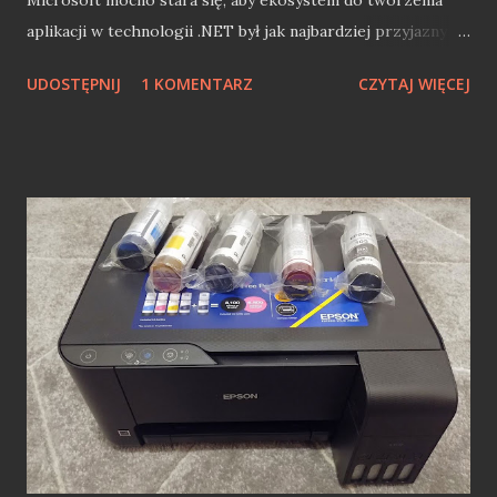
Microsoft mocno stara się, aby ekosystem do tworzenia
aplikacji w technologii .NET był jak najbardziej przyjazny
twórcom (apka mobile jest must have niemalże każdej
UDOSTĘPNIJ
1 KOMENTARZ
CZYTAJ WIĘCEJ
firmy). Pomimo tego obecnie jesteśmy w technologicznym
rozkroku w .NET mobile (uśmiercenie Xamarin.Forms
jeszcze przed narodzinami MAUI). Skłoniło mnie to do
pewnych refleksji związanych z programowaniem w
technologiach Microsoft mobile. Z racji tego, że "klepię" ;)
w .NET już prawie 14 lat to przewinąłem się przez wiele
projektów mobilnych (komercyjnych i nie tylko)
tworzonych właśnie przy pomocy narzędzi Microsoft. W
tym wpisie postaram się przedstawić w miarę zwięzłej
formie historię programowania mobilnego w .NET, która
jest ze mną niemalże od zawsze. Windows Mobile i .NET
Compact Framework Moja przygoda z technologiami
mobilnym od Microsoftu zaczęła się właśnie od .NET