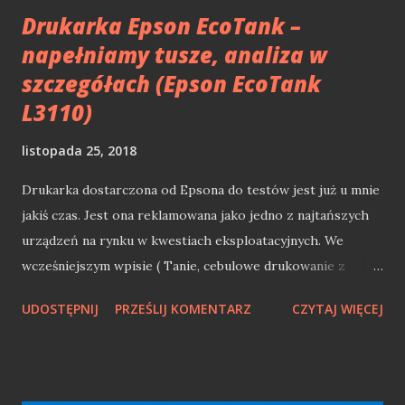
Compact Framework. Jeg...
Drukarka Epson EcoTank –
napełniamy tusze, analiza w
szczegółach (Epson EcoTank
L3110)
listopada 25, 2018
Drukarka dostarczona od Epsona do testów jest już u mnie
jakiś czas. Jest ona reklamowana jako jedno z najtańszych
urządzeń na rynku w kwestiach eksploatacyjnych. We
wcześniejszym wpisie ( Tanie, cebulowe drukowanie z
Epson EcoTank L3110 ) przedstawiłem kilka suchych faktów
UDOSTĘPNIJ
PRZEŚLIJ KOMENTARZ
CZYTAJ WIĘCEJ
odnośnie samej drukarki. Dziś przyszedł czas na trochę
praktyki. W pierwszej kolejności zobaczymy jak napełnia się
tuszami ów sprzęt i czy nie sprawa to problemów natury
technicznej lub "logistycznej". Epson EcoTank - sposób na