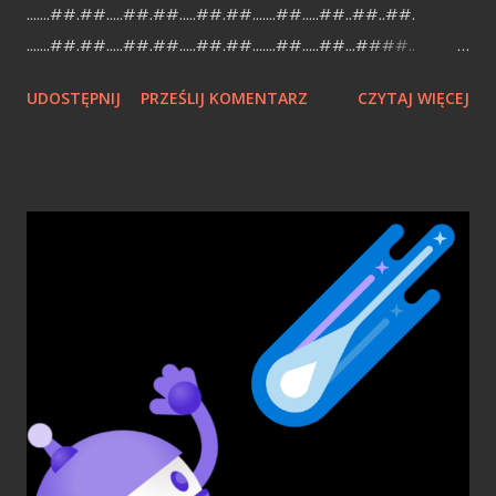
.......##.##.....##.##.....##.##.......##.....##..##..##.
.......##.##.....##.##.....##.##.......##.....##...####..
.......##.##.....##.##.....##.######...########.....##.
UDOSTĘPNIJ
PRZEŚLIJ KOMENTARZ
CZYTAJ WIĘCEJ
.. .##....##.##..##.##.##.....##.##.......##...##......##...
.##....##.##....##..##.....##.##.......##....##.....##...
..######...#####.##..#######..########.##..
...##....##... [/code] jQuery - write less, do more Chciałbym
podzielić sie z Wami, pięknem jQuery [1] (dalej jq). Kilka
miesięcy temu skandyn dodał wpis , w którym przedstawił
pobieżnie, jak zrobić prosta galerię z jq, bez zagłębiania i
wstępnej prezentacji geniuszu jq:). Tutaj chciałbym ogólnie
zaprezentować jq, dla niewtajemniczonych (są jeszcze
tacy?:)). Czym jest jq? Można powiedzieć, iż jest to
biblioteka do Java Script (dalej js), która, pomaga w
obsłudze js i drzew DOM. Jednakże robi to w tak finezyjny
sposób, iż po pewnym czasie korzystania z niej,