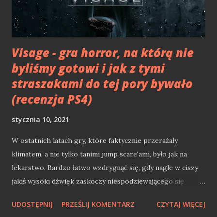
czym jest i jak działa idea otwartego oprogramowania. Zaś
już od 2006 roku Microsoft był kontrybut...
Visage - gra horror, na którą nie
byliśmy gotowi i jak z tymi
straszakami do tej pory bywało
(recenzja PS4)
stycznia 10, 2021
W ostatnich latach gry, które faktycznie przerażały
klimatem, a nie tylko tanimi jump scare'ami, było jak na
lekarstwo. Bardzo łatwo wzdrygnąć się, gdy nagle w ciszy
jakiś wysoki dźwięk zaskoczy niespodziewającego się
gracza. Czy takie gry, które "straszą" jedynie głośnym,
UDOSTĘPNIJ
PRZEŚLIJ KOMENTARZ
CZYTAJ WIĘCEJ
nagłym "łomotem" można nazwać prawdziwymi