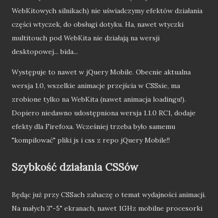
WebKitowych silnikach) nie uświadczymy efektów działania
części wtyczek, do obsługi dotyku. Ha, nawet wtyczki
multitouch pod WebKita nie działają na wersji
desktopowej... bida...
Występuje to nawet w jQuery Mobile. Obecnie aktualna
wersja 1.0, wszelkie animacje przejścia w CSSsie, ma
zrobione tylko na WebKita (nawet animacja loadingu!).
Dopiero niedawno udostępniona wersja 1.1.0 RC1, dodaje
efekty dla Firefoxa. Wcześniej trzeba było samemu
"kompilować" pliki js i css z repo jQuery Mobile!!
Szybkość działania CSSów
Będąc już przy CSSach zahaczę o temat wydajności animacji.
Na małych 3"-5" ekranach, nawet 1GHz mobilne procesorki