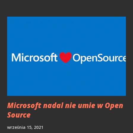
tuszami ów sprzęt i czy nie sprawa to problemów natury
technicznej lub "logistycznej". Epson EcoTank - sposób na
tanie i dobre drukowanie EcoTank to całkiem ciekawy
sposób na drukowanie bez kartridży. Zamiast tego w
drukarce znajdziemy 4 przezroczyste pojemniki na tusz
(Czarny, Magneta, białY, Cyan). Pojemniki napełniamy
tuszem z butelki. W takim przypadku oryginalny tusz
kosztuje ok. 27 zł (65 ml), co jest niezmiernie atrakcyjne
cenowo. Napełnienie jest szybkie, a co ważne nie upaćkamy
się w tuszu, gdyż każda z buteleczek ma blokadę (kuleczka
w szyjce) przed wylaniem. Dodatkowo nie przele...
Microsoft nadal nie umie w Open
Source
września 15, 2021