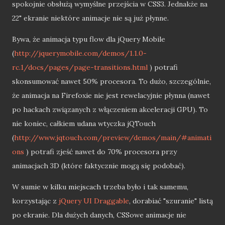
spokojnie obsłużą wymyślne przejścia w CSS3. Jednakże na
22" ekranie niektóre animacje nie są już płynne.
Bywa, że animacja typu flow dla jQuery Mobile
(
http://jquerymobile.com/demos/1.1.0-
rc.1/docs/pages/page-transitions.html
) potrafi
skonsumować nawet 50% procesora. To dużo, szczególnie,
że animacja na Firefoxie nie jest rewelacyjnie płynna (nawet
po hackach związanych z włączeniem akceleracji GPU). To
nie koniec, całkiem udana wtyczka jQTouch
(
http://www.jqtouch.com/preview/demos/main/#animati
ons
) potrafi zjeść nawet do 70% procesora przy
animacjach 3D (które faktycznie mogą się podobać).
W sumie w kilku miejscach trzeba było i tak samemu,
korzystając z
jQuery UI Draggable
, dorabiać "szuranie" listą
po ekranie. Dla dużych danych, CSSowe animacje nie