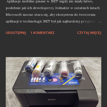
Aplikacje mobilne pisane w .NET nigdy nie miały łatwo,
podobnie jak ich deweloperzy. Jednakże w ostatnich latach
Microsoft mocno stara się, aby ekosystem do tworzenia
aplikacji w technologii .NET był jak najbardziej przyjazny
twórcom (apka mobile jest must have niemalże każdej
UDOSTĘPNIJ
1 KOMENTARZ
CZYTAJ WIĘCEJ
firmy). Pomimo tego obecnie jesteśmy w technologicznym
rozkroku w .NET mobile (uśmiercenie Xamarin.Forms
jeszcze przed narodzinami MAUI). Skłoniło mnie to do
pewnych refleksji związanych z programowaniem w
technologiach Microsoft mobile. Z racji tego, że "klepię" ;)
w .NET już prawie 14 lat to przewinąłem się przez wiele
projektów mobilnych (komercyjnych i nie tylko)
tworzonych właśnie przy pomocy narzędzi Microsoft. W
tym wpisie postaram się przedstawić w miarę zwięzłej
formie historię programowania mobilnego w .NET, która
jest ze mną niemalże od zawsze. Windows Mobile i .NET