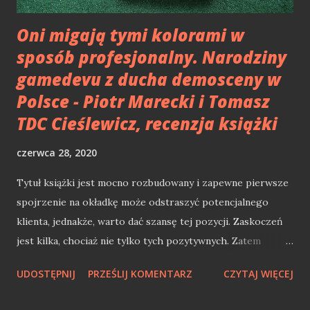
Oni migają tymi kolorami w
sposób profesjonalny. Narodziny
gamedevu z ducha demosceny w
Polsce - Piotr Marecki i Tomasz
TDC Cieślewicz, recenzja książki
czerwca 28, 2020
Tytuł książki jest mocno rozbudowany i zapewne pierwsze
spojrzenie na okładkę może odstraszyć potencjalnego
klienta, jednakże, warto dać szansę tej pozycji. Zaskoczeń
jest kilka, chociaż nie tylko tych pozytywnych. Zatem
przejdźmy do krótkiej recenzji "Oni migają tymi kolorami w
UDOSTĘPNIJ
PRZEŚLIJ KOMENTARZ
CZYTAJ WIĘCEJ
sposób profesjonalny". TDC - Demoscena, Atari, Mirage i
piractwo w Polsce Książka jest zbiorem historii