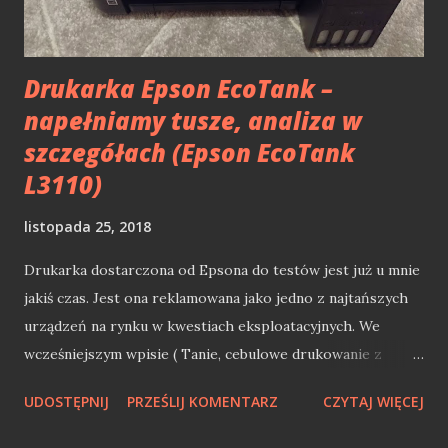
Compact Framework Moja przygoda z technologiami
mobilnym od Microsoftu zaczęła się właśnie od .NET
Compact Framework. Jeg...
Drukarka Epson EcoTank –
napełniamy tusze, analiza w
szczegółach (Epson EcoTank
L3110)
listopada 25, 2018
Drukarka dostarczona od Epsona do testów jest już u mnie
jakiś czas. Jest ona reklamowana jako jedno z najtańszych
urządzeń na rynku w kwestiach eksploatacyjnych. We
wcześniejszym wpisie ( Tanie, cebulowe drukowanie z
Epson EcoTank L3110 ) przedstawiłem kilka suchych faktów
UDOSTĘPNIJ
PRZEŚLIJ KOMENTARZ
CZYTAJ WIĘCEJ
odnośnie samej drukarki. Dziś przyszedł czas na trochę
praktyki. W pierwszej kolejności zobaczymy jak napełnia się