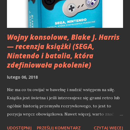
tego też powodu możliwość stworzenia archiwum bloga
przeniosłem na wtyczkę Licznik Blogowy. Tak oto powstała
wersja 5.0. Licznik Blogowy 5.0 - archiwizacja Wtyczka w
wersji...
Wojny konsolowe, Blake J. Harris
— recenzja książki (SEGA,
Nintendo i batalia, która
zdefiniowała pokolenie)
lutego 06, 2018
Nie ma co tu owijać w bawełnę i nudzić wstępem na siłę.
Książka jest świetna i jeśli interesujesz się grami retro lub
ogólnie historią przemysłu rozrywkowego, to jest to
pozycja wręcz obowiązkowa. Nawet więcej, warto znać
omawianą książkę jako szersze spojrzenie na obecną
UDOSTĘPNIJ
PRZEŚLIJ KOMENTARZ
CZYTAJ WIĘCEJ