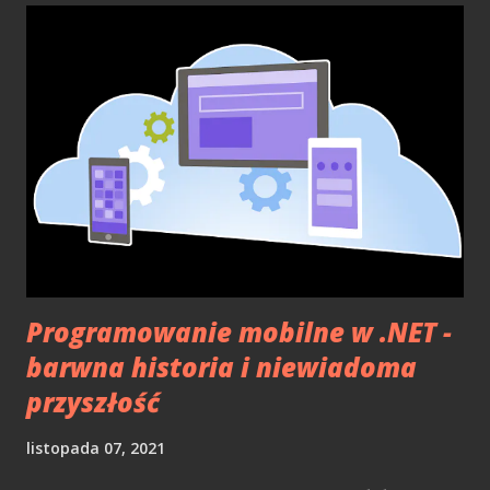
Xamarin.Forms i przedstawienie alternatywy w postaci
MAUI, które w 2021 roku nie doczekało się premiery,
powodowało ból głowy mobilnych deweloperów .NET.
Mimo, iż w maju 2022 roku MAUI miało oficjalną premierę,
to nadal sytuacja nie jest wcale lepsza. Samo MAUI nie jest
jeszcze narzędziem, które można uznać w 100% gotowe na
to, aby pójść z nim na produkcję. Wiele jeszcze mniejszych
niedoróbek i problemów spędza sen z powiek
deweloperów mobilnych w .NET. Mimo, że dostaliśmy
wersję finalną, nie jest t...
Programowanie mobilne w .NET -
barwna historia i niewiadoma
przyszłość
listopada 07, 2021