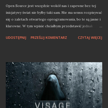
Open Source jest wszędzie wokół nas i zapewne bez tej
inicjatywy świat nie byłby taki sam. Nie ma sensu rozpisywać
się o zaletach otwartego oprogramowania, bo te są jasne i
klarowne. W tym wpisie chciałbym przedstawić jednak
punkt widzenia programisty .NET, który przez Microsoft
UDOSTĘPNIJ
PRZEŚLIJ KOMENTARZ
CZYTAJ WIĘCEJ
został nieraz już wprowadzony w maliny. Powodem tego
jest ciągle chyba brak zrozumienia i większej współpracy
Microsoftu w kluczowych dla tego giganta projektach
Open Source. Microsoft Open Source'm stoi Microsoft z
Open Source miał trochę pod górkę. Steve Ballmer kiedyś
powiedział "Linux jest rakiem" w kwestii GNU GPL. Dziś
zapewne gigant z Redmond chciałbym o tym zapomnieć,
gdyż Microsoft od jakiegoś już czasu jest firmą Open
Source. Pierwszą zmianą na plus było zatrudnienie w 2004
roku Billa Hilfa, lidera działu Open Source w IBM. Jak sam
twierdzi, Microsoft zatrudnił go, gdyż firma nie wiedziała