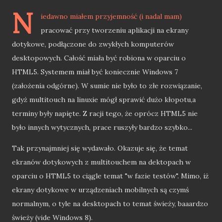
N
iedawno miałem przyjemność (i nadal mam)
pracować przy tworzeniu aplikacji na ekrany
dotykowe, podłączone do zwykłych komputerów
desktopowych. Całość miała być robiona w oparciu o
HTML5. Systemem miał być koniecznie Windows 7
(założenia odgórne). W sumie nie było to złe rozwiązanie,
gdyż multitouch na linuxie mógł sprawić dużo kłopotu,a
terminy były napięte. Z racji tego, że oprócz HTML5 nie
było innych wytycznych, prace ruszyły bardzo szybko...
Tak przynajmniej się wydawało. Okazuje się, że temat
ekranów dotykowych z multitouchem na dektopach w
oparciu o HTML5 to ciągle temat "w fazie testów". Mimo, iż
ekrany dotykowe w urządzeniach mobilnych są czymś
normalnym, o tyle na desktopach to temat świeży, baaardzo
świeży (vide Windows 8).