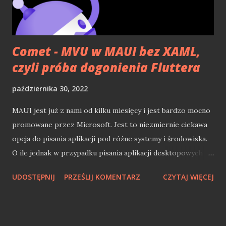
obsłudze js i drzew DOM. Jednakże robi to w tak finezyjny
sposób, iż po pewnym czasie korzystania z niej,
dochodzimy do wniosku, i...
Comet - MVU w MAUI bez XAML,
czyli próba dogonienia Fluttera
października 30, 2022
MAUI jest już z nami od kilku miesięcy i jest bardzo mocno
promowane przez Microsoft. Jest to niezmiernie ciekawa
opcja do pisania aplikacji pod różne systemy i środowiska.
O ile jednak w przypadku pisania aplikacji desktopowych
czy webowych, taki MAUI jest ciekawostką dla
UDOSTĘPNIJ
PRZEŚLIJ KOMENTARZ
CZYTAJ WIĘCEJ
deweloperów .NET, to w przypadku świata mobilnego jest
zupełnie inaczej. Rok temu w listopadzie 2021 pisałem o
tym jak tworzenie mobilnych aplikacji w .NET jest nie lada
wyzwaniem. Oficjalne zakończenie wsparcia dla