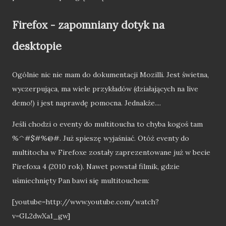
Firefox - zapomniany dotyk na
desktopie
Ogólnie nic nie mam do dokumentacji Mozilli. Jest świetna,
wyczerpująca, ma wiele przykładów (działających na live
demo!) i jest naprawdę pomocna. Jednakże....
Jeśli chodzi o eventy do multitoucha to chyba kogoś tam
%^#$#%@#. Już spieszę wyjaśniać. Otóż eventy do
multitocha w Firefoxe zostały zaprezentowane już w becie
Firefoxa 4 (2010 rok). Nawet powstał filmik, gdzie
uśmiechnięty Pan bawi się multitouchem:
[youtube=http://www.youtube.com/watch?
v=GL2dwXa1_gw]