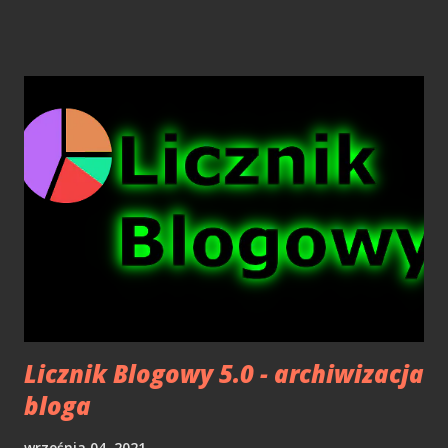
interaktywnymi horrorami? Nie sądzę. Takie tanie sztuczki
spowodowane są najczęściej brakiem klimatu i pomysłu na
rozgrywkę. Co więcej, od dawna wiadomo, że najlepiej
straszy to, co nieznane, niedopowiedziane. Jump scare w
grach to nic innego, jak chwilowe zaskoczenie gracza, do
którego ten szybko się przyzwyczaja. Po pewnym czasie
zaczyna się go nawet ignorować, a po dłuższej chwili staje
się irytujący i sprawia, że do rozgrywki wkrada się nuda i
monotonia. Jak to z tymi horrorami bywa? W ostatnich
latach najbardziej zawiodłem się na dylogii Layers of Fear.
Klimat szybko siadał, a rozgrywka stawała się powtarzalna i
dość przewidywalna. Ogólnie gry teg...
Licznik Blogowy 5.0 - archiwizacja
bloga
września 04, 2021