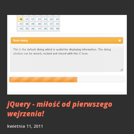
opowiadanych przez Tomasza TDC Cieślewicza. Swoje
przygody z IT zaczął w 1988 roku, kiedy to otrzymał Atari
800 XL. Od 1989 roku związany był z Mirage i jako jeden z
najmłodszych tworzył gry na rynek polski. Był również
współpracownikiem "Bajtka" i członkiem redakcji "Atari
Magazynu". Bardzo mocno związany z demosceną Atari,
gdzie tworzy do dziś. Zaangażowany w szkolenia i
warsztaty z programowania. Obecnie redaktor
Atarionline.pl Przyznaję, że wcześniej nie słyszałem o
Tomaszu Cieślewiczu, ale po przeczytaniu tej książki śmiało
można powiedzieć, że dziś zapewne byłby fre...
jQuery - miłość od pierwszego
wejrzenia!
kwietnia 11, 2011