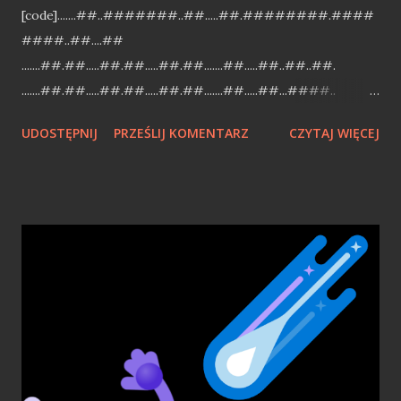
[code].......##..#######..##.....##.########.####
####..##....##
.......##.##.....##.##.....##.##.......##.....##..##..##.
.......##.##.....##.##.....##.##.......##.....##...####..
.......##.##.....##.##.....##.######...########.....##.
UDOSTĘPNIJ
PRZEŚLIJ KOMENTARZ
CZYTAJ WIĘCEJ
.. .##....##.##..##.##.##.....##.##.......##...##......##...
.##....##.##....##..##.....##.##.......##....##.....##...
..######...#####.##..#######..########.##..
...##....##... [/code] jQuery - write less, do more Chciałbym
podzielić sie z Wami, pięknem jQuery [1] (dalej jq). Kilka
miesięcy temu skandyn dodał wpis , w którym przedstawił
pobieżnie, jak zrobić prosta galerię z jq, bez zagłębiania i
wstępnej prezentacji geniuszu jq:). Tutaj chciałbym ogólnie
zaprezentować jq, dla niewtajemniczonych (są jeszcze
tacy?:)). Czym jest jq? Można powiedzieć, iż jest to
biblioteka do Java Script (dalej js), która, pomaga w