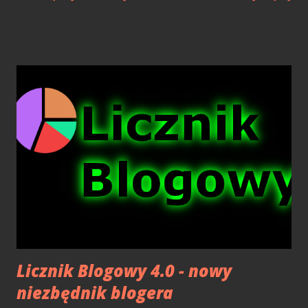
branżę gier, a uwierzcie, że znajdziecie wiele analogii do
obecnych poczynań tuz świata growego. Sega od środka
Książka nie jest cieniutką pozycją, a całkiem opasłym
tomiskiem w twardych oprawach. Ma ona prawie 600
stron i dość niewielką czcionkę, więc jest tu sporo do
poczytania. Po środku mamy kilkadziesiąt kolorowych zdjęć
z tamtych lat, które ogląda się zupełnie inaczej podczas
lektury, wiedząc już kim są dane osoby na fotografiach.
Książka opisuje Segę od momentu przejęcia przez Toma
Kalinske posady CEO Sega of America w roku 1990, a także
wcześniejsze perypetie gigantów branży rozrywkowej w
latach 80-tych. Początek Wojen konsolowyc h zaczynamy
od poznania Toma na wakacjach na Hawajach, gdzie s...
Licznik Blogowy 4.0 - nowy
niezbędnik blogera