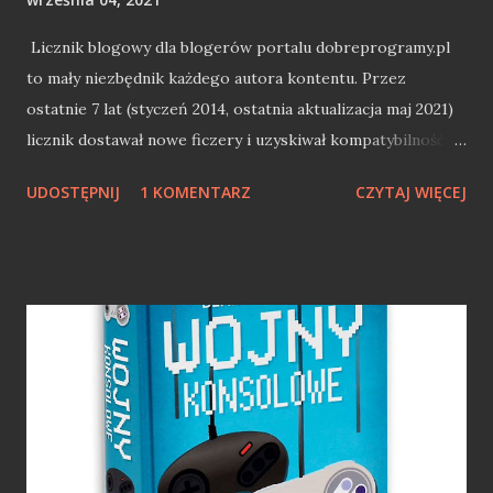
Licznik blogowy dla blogerów portalu dobreprogramy.pl
to mały niezbędnik każdego autora kontentu. Przez
ostatnie 7 lat (styczeń 2014, ostatnia aktualizacja maj 2021)
licznik dostawał nowe ficzery i uzyskiwał kompatybilność z
kolejnymi odsłonami portalu. Najnowsza wersja 5.0 wnosi
UDOSTĘPNIJ
1 KOMENTARZ
CZYTAJ WIĘCEJ
kolejny duży ficzer - archiwizacja bloga. Stwórz pełne
archiwum swojego bloga Pomysł na stworzenie archiwum
nie jest nowy. Niemalże równo 4 lata temu zrobiłem apkę,
która tworzył archiwum bloga na naszym dysku: tekst +
zdjęcia (DobryBackupBloga — aplikacja do szybkiej
archiwizacji wpisów blogowych). Lata leciały, a apka
przestała działać z nową odsłoną dobrychprogramów.
Temat został zapomniany, aż wojtekadams odgrzebał temat
DobregoBackupuBloga. Sam pomysł nadal jest ciekawy, ale
forma - pliki exe do pobrania z obcego źródła już nie. Z