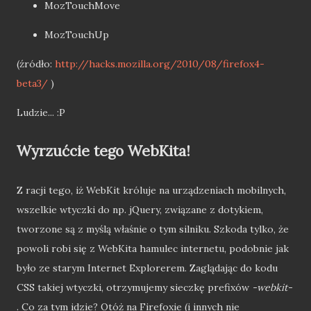
MozTouchMove
MozTouchUp
(źródło:
http://hacks.mozilla.org/2010/08/firefox4-
beta3/
)
Ludzie... :P
Wyrzućcie tego WebKita!
Z racji tego, iż WebKit króluje na urządzeniach mobilnych,
wszelkie wtyczki do np. jQuery, związane z dotykiem,
tworzone są z myślą właśnie o tym silniku. Szkoda tylko, że
powoli robi się z WebKita hamulec internetu, podobnie jak
było ze starym Internet Explorerem. Zaglądając do kodu
CSS takiej wtyczki, otrzymujemy sieczkę prefixów
-webkit-
. Co za tym idzie? Otóż na Firefoxie (i innych nie