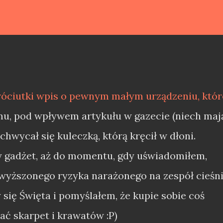
róciutki wpis o pewnym małym urządzeniu, któr
emu, pod wpływem artykułu w gazecie (niech maj
hwycał się kuleczką, którą kręcił w dłoni.
y gadżet, aż do momentu, gdy uświadomiłem,
dwyższonego ryzyka narażonego na zespół cieśn
 się Święta i pomyślałem, że kupie sobie coś
ć skarpet i krawatów :P)