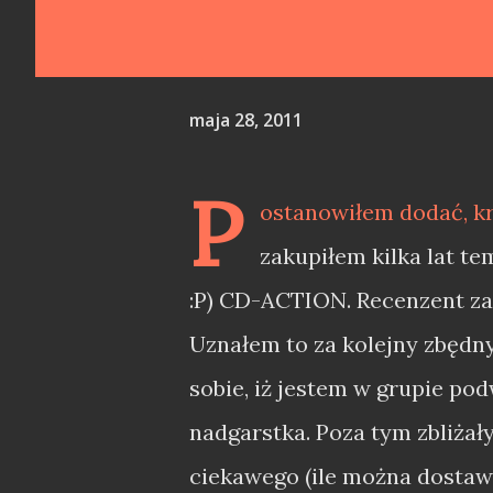
maja 28, 2011
P
ostanowiłem dodać, k
zakupiłem kilka lat t
:P) CD-ACTION. Recenzent zac
Uznałem to za kolejny zbędn
sobie, iż jestem w grupie po
nadgarstka. Poza tym zbliżały
ciekawego (ile można dostawa