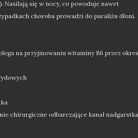
. Nasilają się w nocy, co powoduje nawet
zypadkach choroba prowadzi do paraliżu dłoni.
lega na przyjmowaniu witaminy B6 przez okre
erydowych
tka
enie chirurgiczne odbarczające kanał nadgarstk