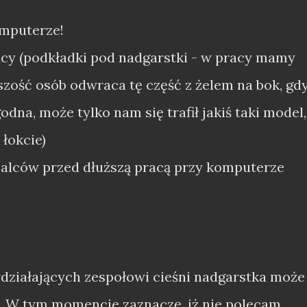
omputerze!
cy (podkładki pod nadgarstki - w pracy mamy
kszość osób odwraca tę część z żelem na bok, gd
dna, może tylko nam się trafił jakiś taki model,
 łokcie)
alców przed dłuższą pracą przy komputerze
wdziałających zespołowi cieśni nadgarstka może
. W tym momencie zaznaczę, iż nie polecam