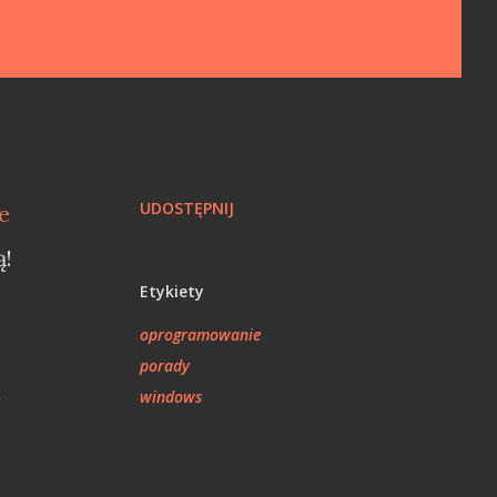
UDOSTĘPNIJ
e
ą!
Etykiety
oprogramowanie
porady
i
windows